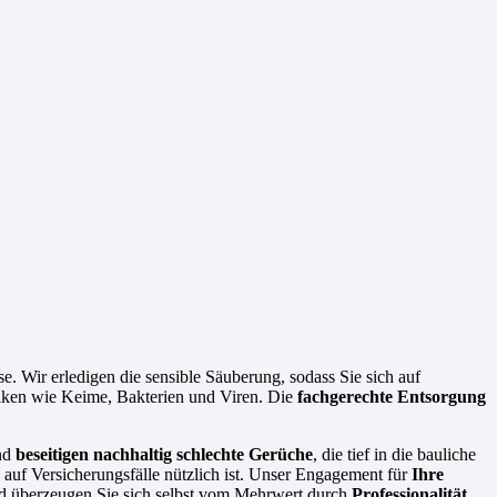
e. Wir erledigen die sensible Säuberung, sodass Sie sich auf
isiken wie Keime, Bakterien und Viren. Die
fachgerechte Entsorgung
nd
beseitigen nachhaltig schlechte Gerüche
, die tief in die bauliche
auf Versicherungsfälle nützlich ist. Unser Engagement für
Ihre
nd überzeugen Sie sich selbst vom Mehrwert durch
Professionalität