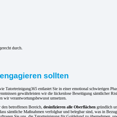
gerecht durch.
engagieren sollten
e Tatortreinigung365 entlastet Sie in einer emotional schwierigen Phas
enntnissen gewährleisten wir die lückenlose Beseitigung sämtlicher R
 den wir verantwortungsbewusst umsetzen.
r den betroffenen Bereich,
desinfizieren alle Oberflächen
gründlich u
dass sämtliche Maßnahmen verfolgbar und belegbar sind, was in Bezug 
ftragen Sie uns, die Tatortreinigung für Goldelund zu übernehmen, u