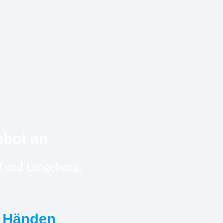
ebot an
und und Umgebung.
n Händen