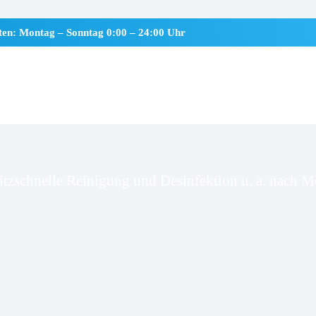
iten: Montag – Sonntag 0:00 – 24:00 Uhr
delund
itzschnelle Reinigung und Desinfektion u. a. nach Mo