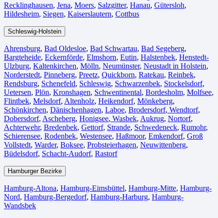
Recklinghausen
,
Jena⁠
,
Moers⁠
,
Salzgitter⁠
,
Hanau
,
Gütersloh
,
Hildesheim⁠
,
Siegen⁠
,
Kaiserslautern⁠
,
Cottbus⁠
Schleswig-Holstein
Ahrensburg
,
Bad Oldesloe
,
Bad Schwartau
,
Bad Segeberg
,
Bargteheide
,
Eckernförde
,
Elmshorn
,
Eutin
,
Halstenbek
,
Henstedt-
Ulzburg
,
Kaltenkirchen
,
Mölln
,
Neumünster
,
Neustadt in Holstein
,
Norderstedt
,
Pinneberg
,
Preetz
,
Quickborn
,
Ratekau
,
Reinbek
,
Rendsburg
,
Schenefeld
,
Schleswig
,
Schwarzenbek
,
Stockelsdorf
,
Uetersen
,
Plön
,
Kronshagen
,
Schwentinental
,
Bordesholm
,
Molfsee
,
Flintbek
,
Melsdorf
,
Altenholz
,
Heikendorf
,
Mönkeberg
,
Schönkirchen
,
Dänischenhagen
,
Laboe
,
Brodersdorf
,
Wendtorf
,
Dobersdorf
,
Ascheberg
,
Honigsee
,
Wasbek
,
Aukrug
,
Nortorf
,
Achterwehr
,
Bredenbek
,
Gettorf
,
Strande
,
Schwedeneck
,
Rumohr
,
Schierensee
,
Rodenbek
,
Westensee
,
Haßmoor
,
Emkendorf
,
Groß
Vollstedt
,
Warder
,
Boksee
,
Probsteierhagen
,
Neuwittenberg
,
Büdelsdorf
,
Schacht-Audorf
,
Rastorf
Hamburger Bezirke
Hamburg-Altona
,
Hamburg-Eimsbüttel
,
Hamburg-Mitte
,
Hamburg-
Nord
,
Hamburg-Bergedorf
,
Hamburg-Harburg
,
Hamburg-
Wandsbek