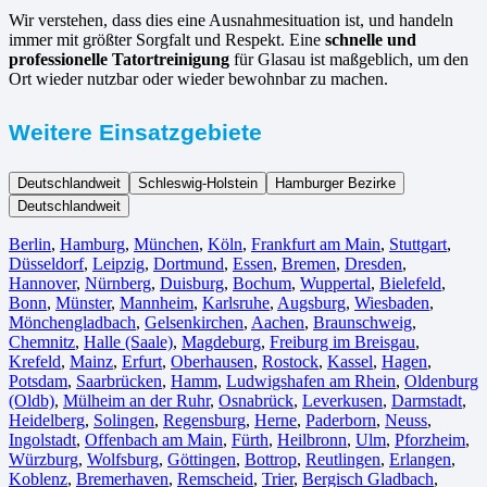
Wir verstehen, dass dies eine Ausnahmesituation ist, und handeln
immer mit größter Sorgfalt und Respekt. Eine
schnelle und
professionelle Tatortreinigung
für Glasau ist maßgeblich, um den
Ort wieder nutzbar oder wieder bewohnbar zu machen.
Weitere Einsatzgebiete
Deutschlandweit
Schleswig-Holstein
Hamburger Bezirke
Deutschlandweit
Berlin⁠
,
Hamburg
,
München
,
Köln⁠
,
Frankfurt am Main
,
Stuttgart
,
Düsseldorf
,
Leipzig
,
Dortmund
,
Essen
,
Bremen
,
Dresden
,
Hannover
,
Nürnberg
,
Duisburg⁠
,
Bochum
,
Wuppertal⁠
,
Bielefeld⁠
,
Bonn⁠
,
Münster⁠
,
Mannheim
,
Karlsruhe
,
Augsburg
,
Wiesbaden⁠
,
Mönchengladbach⁠
,
Gelsenkirchen⁠
,
Aachen⁠
,
Braunschweig
,
Chemnitz⁠
,
Halle (Saale)
⁠,
Magdeburg
,
Freiburg im Breisgau
⁠,
Krefeld⁠
,
Mainz⁠
,
Erfurt
,
Oberhausen⁠
,
Rostock⁠
,
Kassel⁠
,
Hagen
,
Potsdam
,
Saarbrücken⁠
,
Hamm
,
Ludwigshafen am Rhein
⁠,
Oldenburg
(Oldb)
,
Mülheim an der Ruhr
,
Osnabrück⁠
,
Leverkusen
,
Darmstadt⁠
,
Heidelberg
,
Solingen
,
Regensburg
,
Herne⁠
,
Paderborn
,
Neuss
,
Ingolstadt
,
Offenbach am Main
,
Fürth⁠
,
Heilbronn
,
Ulm⁠
,
Pforzheim
,
Würzburg
,
Wolfsburg⁠
,
Göttingen
,
Bottrop
,
Reutlingen
,
Erlangen⁠
,
Koblenz
,
Bremerhaven⁠
,
Remscheid
,
Trier⁠
,
Bergisch Gladbach
,