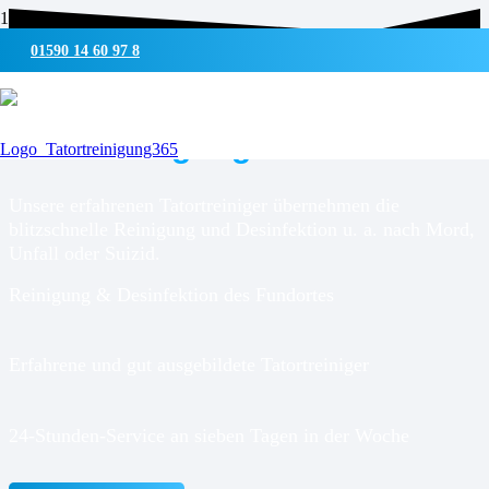
01590 14 60 97 8
UMWELTSCHONENDE REINIGUNG & DESINFEKTION
Tatortreinigung für
Glasau
Unsere erfahrenen Tatortreiniger übernehmen die
blitzschnelle Reinigung und Desinfektion u. a. nach Mord,
Unfall oder Suizid.
Reinigung & Desinfektion des Fundortes
Erfahrene und gut ausgebildete Tatortreiniger
24-Stunden-Service an sieben Tagen in der Woche