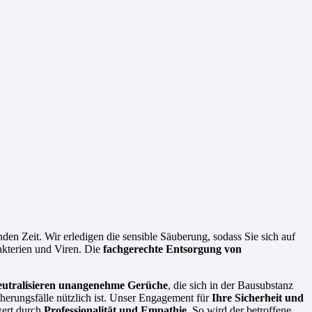
den Zeit. Wir erledigen die sensible Säuberung, sodass Sie sich auf
akterien und Viren. Die
fachgerechte Entsorgung von
eutralisieren unangenehme Gerüche
, die sich in der Bausubstanz
herungsfälle nützlich ist. Unser Engagement für
Ihre Sicherheit und
wert durch
Professionalität und Empathie
. So wird der betroffene