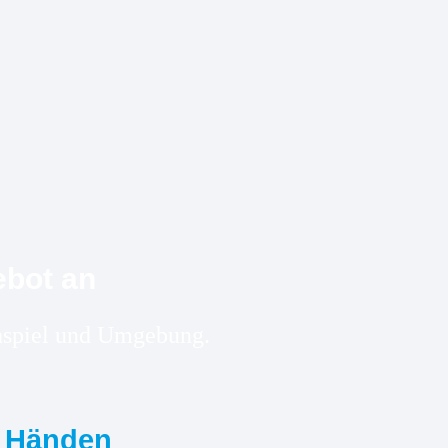
ebot an
rchspiel und Umgebung.
n Händen