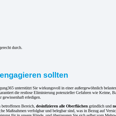
gerecht durch.
engagieren sollten
gung365 unterstützt Sie wirkungsvoll in einer außergewöhnlich belasten
antiert die restlose Eliminierung potenzieller Gefahren wie Keime, B
ir gewissenhaft erledigen.
n betroffenen Bereich,
desinfizieren alle Oberflächen
gründlich und
n
liche Maßnahmen verfolgbar und belegbar sind, was in Bezug auf Versic
treinigung für in unsere Hände, und überzeugen Sie sich selbst vom Mehr