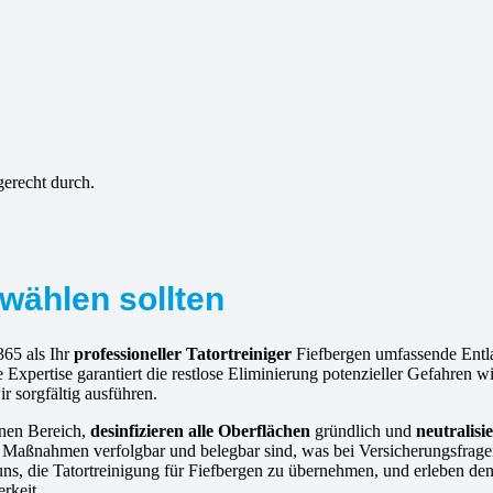
gerecht durch.
wählen sollten
365 als Ihr
professioneller Tatortreiniger
Fiefbergen umfassende Entla
Expertise garantiert die restlose Eliminierung potenzieller Gefahren 
ir sorgfältig ausführen.
enen Bereich,
desinfizieren alle Oberflächen
gründlich und
neutralis
e Maßnahmen verfolgbar und belegbar sind, was bei Versicherungsfrage
 uns, die Tatortreinigung für Fiefbergen zu übernehmen, und erleben de
rkeit.