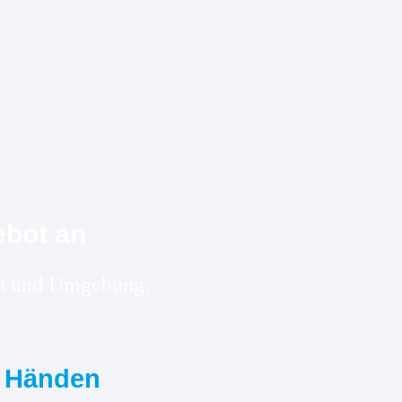
ebot an
gen und Umgebung.
n Händen