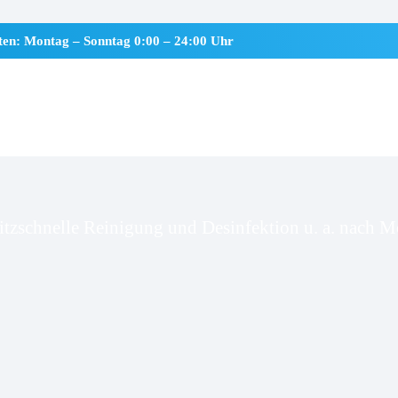
iten: Montag – Sonntag 0:00 – 24:00 Uhr
fbergen
itzschnelle Reinigung und Desinfektion u. a. nach Mo