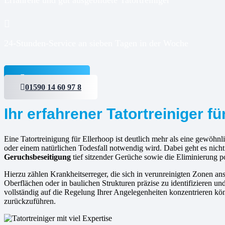
24-Stunden-Service an sieben Tagen in der Woche
Jetzt anfragen
01590 14 60 97 8
Ihr erfahrener Tatortreiniger fü
Eine Tatortreinigung für Ellerhoop ist deutlich mehr als eine gewöhnli
oder einem natürlichen Todesfall notwendig wird. Dabei geht es nic
Geruchsbeseitigung
tief sitzender Gerüche sowie die Eliminierung po
Hierzu zählen Krankheitserreger, die sich in verunreinigten Zonen 
Oberflächen oder in baulichen Strukturen präzise zu identifizieren un
vollständig auf die Regelung Ihrer Angelegenheiten konzentrieren kö
zurückzuführen.