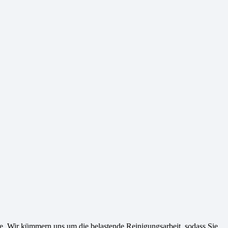
ase. Wir kümmern uns um die belastende Reinigungsarbeit, sodass Sie