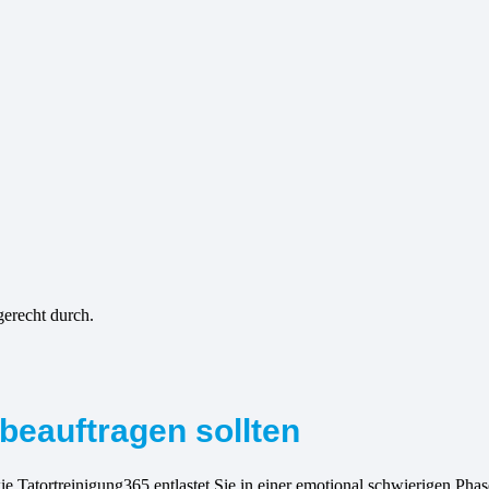
gerecht durch.
beauftragen sollten
ie Tatortreinigung365 entlastet Sie in einer emotional schwierigen Ph