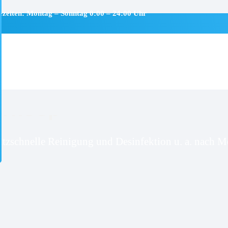
ezeiten: Montag – Sonntag 0:00 – 24:00 Uhr
erhoop
itzschnelle Reinigung und Desinfektion u. a. nach Mo