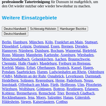
professionelle Tatortreinigung
für Dunsum ist maßgeblich, um
den Ort wieder nutzbar oder wieder bewohnbar zu machen.
Weitere Einsatzgebiete
Deutschlandweit
Schleswig-Holstein
Hamburger Bezirke
Deutschlandweit
Berlin⁠
,
Hamburg
,
München
,
Köln⁠
,
Frankfurt am Main
,
Stuttgart
,
Düsseldorf
,
Leipzig
,
Dortmund
,
Essen
,
Bremen
,
Dresden
,
Hannover
,
Nürnberg
,
Duisburg⁠
,
Bochum
,
Wuppertal⁠
,
Bielefeld⁠
,
Bonn⁠
,
Münster⁠
,
Mannheim
,
Karlsruhe
,
Augsburg
,
Wiesbaden⁠
,
Mönchengladbach⁠
,
Gelsenkirchen⁠
,
Aachen⁠
,
Braunschweig
,
Chemnitz⁠
,
Halle (Saale)
⁠,
Magdeburg
,
Freiburg im Breisgau
⁠,
Krefeld⁠
,
Mainz⁠
,
Erfurt
,
Oberhausen⁠
,
Rostock⁠
,
Kassel⁠
,
Hagen
,
Potsdam
,
Saarbrücken⁠
,
Hamm
,
Ludwigshafen am Rhein
⁠,
Oldenburg
(Oldb)
,
Mülheim an der Ruhr
,
Osnabrück⁠
,
Leverkusen
,
Darmstadt⁠
,
Heidelberg
,
Solingen
,
Regensburg
,
Herne⁠
,
Paderborn
,
Neuss
,
Ingolstadt
,
Offenbach am Main
,
Fürth⁠
,
Heilbronn
,
Ulm⁠
,
Pforzheim
,
Würzburg
,
Wolfsburg⁠
,
Göttingen
,
Bottrop
,
Reutlingen
,
Erlangen⁠
,
Koblenz
,
Bremerhaven⁠
,
Remscheid
,
Trier⁠
,
Bergisch Gladbach
,
Recklinghausen
,
Jena⁠
,
Moers⁠
,
Salzgitter⁠
,
Hanau
,
Gütersloh
,
Hildesheim⁠
,
Siegen⁠
,
Kaiserslautern⁠
,
Cottbus⁠