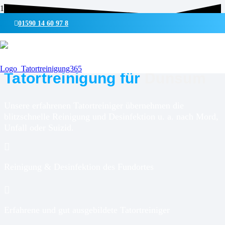
01590 14 60 97 8
UMWELTSCHONENDE REINIGUNG & DESINFEKTION
Tatortreinigung für
Dunsum
Unsere erfahrenen Tatortreiniger übernehmen die
blitzschnelle Reinigung und Desinfektion u. a. nach Mord,
Unfall oder Suizid.
Reinigung & Desinfektion des Fundortes
Erfahrene und gut ausgebildete Tatortreiniger