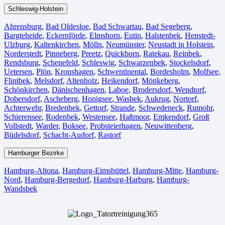
Schleswig-Holstein
Ahrensburg
,
Bad Oldesloe
,
Bad Schwartau
,
Bad Segeberg
,
Bargteheide
,
Eckernförde
,
Elmshorn
,
Eutin
,
Halstenbek
,
Henstedt-
Ulzburg
,
Kaltenkirchen
,
Mölln
,
Neumünster
,
Neustadt in Holstein
,
Norderstedt
,
Pinneberg
,
Preetz
,
Quickborn
,
Ratekau
,
Reinbek
,
Rendsburg
,
Schenefeld
,
Schleswig
,
Schwarzenbek
,
Stockelsdorf
,
Uetersen
,
Plön
,
Kronshagen
,
Schwentinental
,
Bordesholm
,
Molfsee
,
Flintbek
,
Melsdorf
,
Altenholz
,
Heikendorf
,
Mönkeberg
,
Schönkirchen
,
Dänischenhagen
,
Laboe
,
Brodersdorf
,
Wendtorf
,
Dobersdorf
,
Ascheberg
,
Honigsee
,
Wasbek
,
Aukrug
,
Nortorf
,
Achterwehr
,
Bredenbek
,
Gettorf
,
Strande
,
Schwedeneck
,
Rumohr
,
Schierensee
,
Rodenbek
,
Westensee
,
Haßmoor
,
Emkendorf
,
Groß
Vollstedt
,
Warder
,
Boksee
,
Probsteierhagen
,
Neuwittenberg
,
Büdelsdorf
,
Schacht-Audorf
,
Rastorf
Hamburger Bezirke
Hamburg-Altona
,
Hamburg-Eimsbüttel
,
Hamburg-Mitte
,
Hamburg-
Nord
,
Hamburg-Bergedorf
,
Hamburg-Harburg
,
Hamburg-
Wandsbek