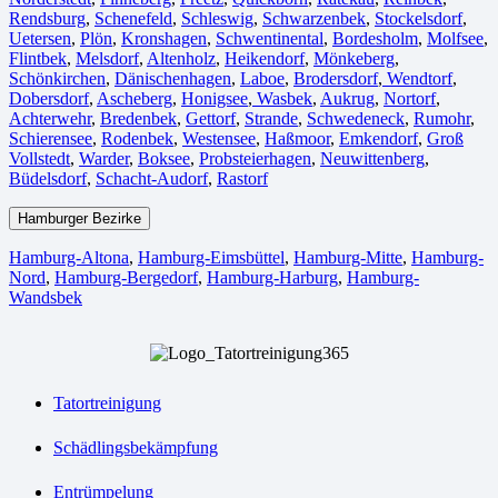
Rendsburg
,
Schenefeld
,
Schleswig
,
Schwarzenbek
,
Stockelsdorf
,
Uetersen
,
Plön
,
Kronshagen
,
Schwentinental
,
Bordesholm
,
Molfsee
,
Flintbek
,
Melsdorf
,
Altenholz
,
Heikendorf
,
Mönkeberg
,
Schönkirchen
,
Dänischenhagen
,
Laboe
,
Brodersdorf
,
Wendtorf
,
Dobersdorf
,
Ascheberg
,
Honigsee
,
Wasbek
,
Aukrug
,
Nortorf
,
Achterwehr
,
Bredenbek
,
Gettorf
,
Strande
,
Schwedeneck
,
Rumohr
,
Schierensee
,
Rodenbek
,
Westensee
,
Haßmoor
,
Emkendorf
,
Groß
Vollstedt
,
Warder
,
Boksee
,
Probsteierhagen
,
Neuwittenberg
,
Büdelsdorf
,
Schacht-Audorf
,
Rastorf
Hamburger Bezirke
Hamburg-Altona
,
Hamburg-Eimsbüttel
,
Hamburg-Mitte
,
Hamburg-
Nord
,
Hamburg-Bergedorf
,
Hamburg-Harburg
,
Hamburg-
Wandsbek
Tatortreinigung
Schädlingsbekämpfung
Entrümpelung