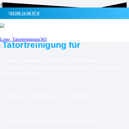
01590 14 60 97 8
UMWELTSCHONENDE REINIGUNG & DESINFEKTION
Tatortreinigung für
Düren
Unsere erfahrenen Tatortreiniger übernehmen die
blitzschnelle Reinigung und Desinfektion u. a. nach Mord,
Unfall oder Suizid.
Reinigung & Desinfektion des Fundortes
Erfahrene und gut ausgebildete Tatortreiniger