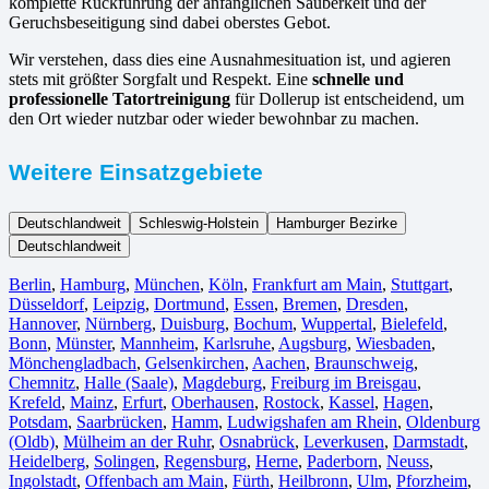
komplette Rückführung der anfänglichen Sauberkeit und der
Geruchsbeseitigung sind dabei oberstes Gebot.
Wir verstehen, dass dies eine Ausnahmesituation ist, und agieren
stets mit größter Sorgfalt und Respekt. Eine
schnelle und
professionelle Tatortreinigung
für Dollerup ist entscheidend, um
den Ort wieder nutzbar oder wieder bewohnbar zu machen.
Weitere Einsatzgebiete
Deutschlandweit
Schleswig-Holstein
Hamburger Bezirke
Deutschlandweit
Berlin⁠
,
Hamburg
,
München
,
Köln⁠
,
Frankfurt am Main
,
Stuttgart
,
Düsseldorf
,
Leipzig
,
Dortmund
,
Essen
,
Bremen
,
Dresden
,
Hannover
,
Nürnberg
,
Duisburg⁠
,
Bochum
,
Wuppertal⁠
,
Bielefeld⁠
,
Bonn⁠
,
Münster⁠
,
Mannheim
,
Karlsruhe
,
Augsburg
,
Wiesbaden⁠
,
Mönchengladbach⁠
,
Gelsenkirchen⁠
,
Aachen⁠
,
Braunschweig
,
Chemnitz⁠
,
Halle (Saale)
⁠,
Magdeburg
,
Freiburg im Breisgau
⁠,
Krefeld⁠
,
Mainz⁠
,
Erfurt
,
Oberhausen⁠
,
Rostock⁠
,
Kassel⁠
,
Hagen
,
Potsdam
,
Saarbrücken⁠
,
Hamm
,
Ludwigshafen am Rhein
⁠,
Oldenburg
(Oldb)
,
Mülheim an der Ruhr
,
Osnabrück⁠
,
Leverkusen
,
Darmstadt⁠
,
Heidelberg
,
Solingen
,
Regensburg
,
Herne⁠
,
Paderborn
,
Neuss
,
Ingolstadt
,
Offenbach am Main
,
Fürth⁠
,
Heilbronn
,
Ulm⁠
,
Pforzheim
,