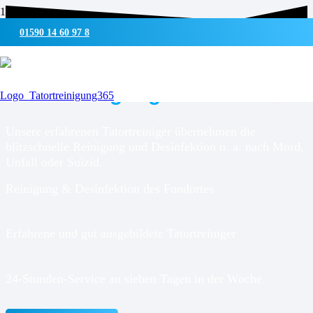
01590 14 60 97 8
UMWELTSCHONENDE REINIGUNG & DESINFEKTION
Tatortreinigung für
Dollerup
Unsere erfahrenen Tatortreiniger übernehmen die
blitzschnelle Reinigung und Desinfektion u. a. nach Mord,
Unfall oder Suizid.
Reinigung & Desinfektion des Fundortes
Erfahrene und gut ausgebildete Tatortreiniger
24-Stunden-Service an sieben Tagen in der Woche