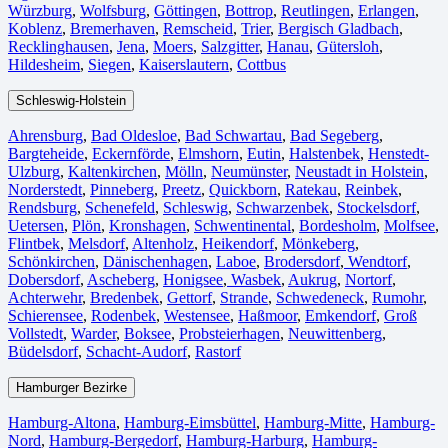
Würzburg
,
Wolfsburg⁠
,
Göttingen
,
Bottrop
,
Reutlingen
,
Erlangen⁠
,
Koblenz
,
Bremerhaven⁠
,
Remscheid
,
Trier⁠
,
Bergisch Gladbach
,
Recklinghausen
,
Jena⁠
,
Moers⁠
,
Salzgitter⁠
,
Hanau
,
Gütersloh
,
Hildesheim⁠
,
Siegen⁠
,
Kaiserslautern⁠
,
Cottbus⁠
Schleswig-Holstein
Ahrensburg
,
Bad Oldesloe
,
Bad Schwartau
,
Bad Segeberg
,
Bargteheide
,
Eckernförde
,
Elmshorn
,
Eutin
,
Halstenbek
,
Henstedt-
Ulzburg
,
Kaltenkirchen
,
Mölln
,
Neumünster
,
Neustadt in Holstein
,
Norderstedt
,
Pinneberg
,
Preetz
,
Quickborn
,
Ratekau
,
Reinbek
,
Rendsburg
,
Schenefeld
,
Schleswig
,
Schwarzenbek
,
Stockelsdorf
,
Uetersen
,
Plön
,
Kronshagen
,
Schwentinental
,
Bordesholm
,
Molfsee
,
Flintbek
,
Melsdorf
,
Altenholz
,
Heikendorf
,
Mönkeberg
,
Schönkirchen
,
Dänischenhagen
,
Laboe
,
Brodersdorf
,
Wendtorf
,
Dobersdorf
,
Ascheberg
,
Honigsee
,
Wasbek
,
Aukrug
,
Nortorf
,
Achterwehr
,
Bredenbek
,
Gettorf
,
Strande
,
Schwedeneck
,
Rumohr
,
Schierensee
,
Rodenbek
,
Westensee
,
Haßmoor
,
Emkendorf
,
Groß
Vollstedt
,
Warder
,
Boksee
,
Probsteierhagen
,
Neuwittenberg
,
Büdelsdorf
,
Schacht-Audorf
,
Rastorf
Hamburger Bezirke
Hamburg-Altona
,
Hamburg-Eimsbüttel
,
Hamburg-Mitte
,
Hamburg-
Nord
,
Hamburg-Bergedorf
,
Hamburg-Harburg
,
Hamburg-