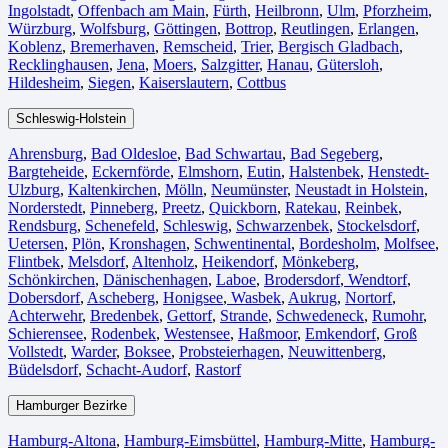
Ingolstadt
,
Offenbach am Main
,
Fürth⁠
,
Heilbronn
,
Ulm⁠
,
Pforzheim
,
Würzburg
,
Wolfsburg⁠
,
Göttingen
,
Bottrop
,
Reutlingen
,
Erlangen⁠
,
Koblenz
,
Bremerhaven⁠
,
Remscheid
,
Trier⁠
,
Bergisch Gladbach
,
Recklinghausen
,
Jena⁠
,
Moers⁠
,
Salzgitter⁠
,
Hanau
,
Gütersloh
,
Hildesheim⁠
,
Siegen⁠
,
Kaiserslautern⁠
,
Cottbus⁠
Schleswig-Holstein
Ahrensburg
,
Bad Oldesloe
,
Bad Schwartau
,
Bad Segeberg
,
Bargteheide
,
Eckernförde
,
Elmshorn
,
Eutin
,
Halstenbek
,
Henstedt-
Ulzburg
,
Kaltenkirchen
,
Mölln
,
Neumünster
,
Neustadt in Holstein
,
Norderstedt
,
Pinneberg
,
Preetz
,
Quickborn
,
Ratekau
,
Reinbek
,
Rendsburg
,
Schenefeld
,
Schleswig
,
Schwarzenbek
,
Stockelsdorf
,
Uetersen
,
Plön
,
Kronshagen
,
Schwentinental
,
Bordesholm
,
Molfsee
,
Flintbek
,
Melsdorf
,
Altenholz
,
Heikendorf
,
Mönkeberg
,
Schönkirchen
,
Dänischenhagen
,
Laboe
,
Brodersdorf
,
Wendtorf
,
Dobersdorf
,
Ascheberg
,
Honigsee
,
Wasbek
,
Aukrug
,
Nortorf
,
Achterwehr
,
Bredenbek
,
Gettorf
,
Strande
,
Schwedeneck
,
Rumohr
,
Schierensee
,
Rodenbek
,
Westensee
,
Haßmoor
,
Emkendorf
,
Groß
Vollstedt
,
Warder
,
Boksee
,
Probsteierhagen
,
Neuwittenberg
,
Büdelsdorf
,
Schacht-Audorf
,
Rastorf
Hamburger Bezirke
Hamburg-Altona
,
Hamburg-Eimsbüttel
,
Hamburg-Mitte
,
Hamburg-