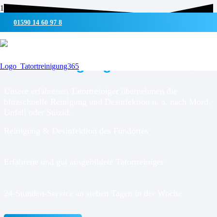
01590 14 60 97 8
UMWELTSCHONENDE REINIGUNG & DESINFEKTION
Tatortreinigung für
Dörpling
Unsere erfahrenen Tatortreiniger übernehmen die
blitzschnelle Reinigung und Desinfektion u. a. nach Mord,
Unfall oder Suizid.
Reinigung & Desinfektion des Fundortes
Erfahrene und gut ausgebildete Tatortreiniger
24-Stunden-Service an sieben Tagen in der Woche