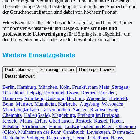
auch verborgene Verunreinigungen zu erkennen und zu beseitigen.
Die vollständige Wiederherstellung der anfänglichen Sauberkeit und
der Geruchsneutralisation sind dabei von höchster Priorität.
Wir wissen, dass dies eine besondere Lage ist, und handeln immer
mit höchster Achtsamkeit und Respekt. Eine
schnelle und
professionelle Tatortreinigung
für Dörpling ist maßgeblich, um
den Ort wieder nutzbar oder wieder bewohnbar zu machen.
Weitere Einsatzgebiete
Deutschlandweit
Schleswig-Holstein
Hamburger Bezirke
Deutschlandweit
Berlin⁠
,
Hamburg
,
München
,
Köln⁠
,
Frankfurt am Main
,
Stuttgart
,
Düsseldorf
,
Leipzig
,
Dortmund
,
Essen
,
Bremen
,
Dresden
,
Hannover
,
Nürnberg
,
Duisburg⁠
,
Bochum
,
Wuppertal⁠
,
Bielefeld⁠
,
Bonn⁠
,
Münster⁠
,
Mannheim
,
Karlsruhe
,
Augsburg
,
Wiesbaden⁠
,
Mönchengladbach⁠
,
Gelsenkirchen⁠
,
Aachen⁠
,
Braunschweig
,
Chemnitz⁠
,
Halle (Saale)
⁠,
Magdeburg
,
Freiburg im Breisgau
⁠,
Krefeld⁠
,
Mainz⁠
,
Erfurt
,
Oberhausen⁠
,
Rostock⁠
,
Kassel⁠
,
Hagen
,
Potsdam
,
Saarbrücken⁠
,
Hamm
,
Ludwigshafen am Rhein
⁠,
Oldenburg
(Oldb)
,
Mülheim an der Ruhr
,
Osnabrück⁠
,
Leverkusen
,
Darmstadt⁠
,
Heidelberg
,
Solingen
,
Regensburg
,
Herne⁠
,
Paderborn
,
Neuss
,