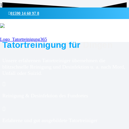
01590 14 60 97 8
UMWELTSCHONENDE REINIGUNG & DESINFEKTION
Tatortreinigung für
Dingen
Unsere erfahrenen Tatortreiniger übernehmen die
blitzschnelle Reinigung und Desinfektion u. a. nach Mord,
Unfall oder Suizid.
Reinigung & Desinfektion des Fundortes
Erfahrene und gut ausgebildete Tatortreiniger