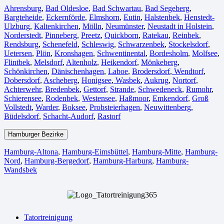
Ahrensburg
,
Bad Oldesloe
,
Bad Schwartau
,
Bad Segeberg
,
Bargteheide
,
Eckernförde
,
Elmshorn
,
Eutin
,
Halstenbek
,
Henstedt-
Ulzburg
,
Kaltenkirchen
,
Mölln
,
Neumünster
,
Neustadt in Holstein
,
Norderstedt
,
Pinneberg
,
Preetz
,
Quickborn
,
Ratekau
,
Reinbek
,
Rendsburg
,
Schenefeld
,
Schleswig
,
Schwarzenbek
,
Stockelsdorf
,
Uetersen
,
Plön
,
Kronshagen
,
Schwentinental
,
Bordesholm
,
Molfsee
,
Flintbek
,
Melsdorf
,
Altenholz
,
Heikendorf
,
Mönkeberg
,
Schönkirchen
,
Dänischenhagen
,
Laboe
,
Brodersdorf
,
Wendtorf
,
Dobersdorf
,
Ascheberg
,
Honigsee
,
Wasbek
,
Aukrug
,
Nortorf
,
Achterwehr
,
Bredenbek
,
Gettorf
,
Strande
,
Schwedeneck
,
Rumohr
,
Schierensee
,
Rodenbek
,
Westensee
,
Haßmoor
,
Emkendorf
,
Groß
Vollstedt
,
Warder
,
Boksee
,
Probsteierhagen
,
Neuwittenberg
,
Büdelsdorf
,
Schacht-Audorf
,
Rastorf
Hamburger Bezirke
Hamburg-Altona
,
Hamburg-Eimsbüttel
,
Hamburg-Mitte
,
Hamburg-
Nord
,
Hamburg-Bergedorf
,
Hamburg-Harburg
,
Hamburg-
Wandsbek
Tatortreinigung