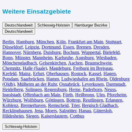
Weitere Einsatzgebiete
Deutschlandweit
Schleswig-Holstein
Hamburger Bezirke
Deutschlandweit
Berlin⁠
,
Hamburg
,
München
,
Köln⁠
,
Frankfurt am Main
,
Stuttgart
,
Düsseldorf
,
Leipzig
,
Dortmund
,
Essen
,
Bremen
,
Dresden
,
Hannover
,
Nürnberg
,
Duisburg⁠
,
Bochum
,
Wuppertal⁠
,
Bielefeld⁠
,
Bonn⁠
,
Münster⁠
,
Mannheim
,
Karlsruhe
,
Augsburg
,
Wiesbaden⁠
,
Mönchengladbach⁠
,
Gelsenkirchen⁠
,
Aachen⁠
,
Braunschweig
,
Chemnitz⁠
,
Halle (Saale)
⁠,
Magdeburg
,
Freiburg im Breisgau
⁠,
Krefeld⁠
,
Mainz⁠
,
Erfurt
,
Oberhausen⁠
,
Rostock⁠
,
Kassel⁠
,
Hagen
,
Potsdam
,
Saarbrücken⁠
,
Hamm
,
Ludwigshafen am Rhein
⁠,
Oldenburg
(Oldb)
,
Mülheim an der Ruhr
,
Osnabrück⁠
,
Leverkusen
,
Darmstadt⁠
,
Heidelberg
,
Solingen
,
Regensburg
,
Herne⁠
,
Paderborn
,
Neuss
,
Ingolstadt
,
Offenbach am Main
,
Fürth⁠
,
Heilbronn
,
Ulm⁠
,
Pforzheim
,
Würzburg
,
Wolfsburg⁠
,
Göttingen
,
Bottrop
,
Reutlingen
,
Erlangen⁠
,
Koblenz
,
Bremerhaven⁠
,
Remscheid
,
Trier⁠
,
Bergisch Gladbach
,
Recklinghausen
,
Jena⁠
,
Moers⁠
,
Salzgitter⁠
,
Hanau
,
Gütersloh
,
Hildesheim⁠
,
Siegen⁠
,
Kaiserslautern⁠
,
Cottbus⁠
Schleswig-Holstein