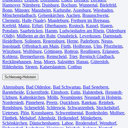
Hannover
,
Nürnberg
,
Duisburg⁠
,
Bochum
,
Wuppertal⁠
,
Bielefeld⁠
,
Bonn⁠
,
Münster⁠
,
Mannheim
,
Karlsruhe
,
Augsburg
,
Wiesbaden⁠
,
Mönchengladbach⁠
,
Gelsenkirchen⁠
,
Aachen⁠
,
Braunschweig
,
Chemnitz⁠
,
Halle (Saale)
⁠,
Magdeburg
,
Freiburg im Breisgau
⁠,
Krefeld⁠
,
Mainz⁠
,
Erfurt
,
Oberhausen⁠
,
Rostock⁠
,
Kassel⁠
,
Hagen
,
Potsdam
,
Saarbrücken⁠
,
Hamm
,
Ludwigshafen am Rhein
⁠,
Oldenburg
(Oldb)
,
Mülheim an der Ruhr
,
Osnabrück⁠
,
Leverkusen
,
Darmstadt⁠
,
Heidelberg
,
Solingen
,
Regensburg
,
Herne⁠
,
Paderborn
,
Neuss
,
Ingolstadt
,
Offenbach am Main
,
Fürth⁠
,
Heilbronn
,
Ulm⁠
,
Pforzheim
,
Würzburg
,
Wolfsburg⁠
,
Göttingen
,
Bottrop
,
Reutlingen
,
Erlangen⁠
,
Koblenz
,
Bremerhaven⁠
,
Remscheid
,
Trier⁠
,
Bergisch Gladbach
,
Recklinghausen
,
Jena⁠
,
Moers⁠
,
Salzgitter⁠
,
Hanau
,
Gütersloh
,
Hildesheim⁠
,
Siegen⁠
,
Kaiserslautern⁠
,
Cottbus⁠
Schleswig-Holstein
Ahrensburg
,
Bad Oldesloe
,
Bad Schwartau
,
Bad Segeberg
,
Bargteheide
,
Eckernförde
,
Elmshorn
,
Eutin
,
Halstenbek
,
Henstedt-
Ulzburg
,
Kaltenkirchen
,
Mölln
,
Neumünster
,
Neustadt in Holstein
,
Norderstedt
,
Pinneberg
,
Preetz
,
Quickborn
,
Ratekau
,
Reinbek
,
Rendsburg
,
Schenefeld
,
Schleswig
,
Schwarzenbek
,
Stockelsdorf
,
Uetersen
,
Plön
,
Kronshagen
,
Schwentinental
,
Bordesholm
,
Molfsee
,
Flintbek
,
Melsdorf
,
Altenholz
,
Heikendorf
,
Mönkeberg
,
Schönkirchen
,
Dänischenhagen
,
Laboe
,
Brodersdorf
,
Wendtorf
,