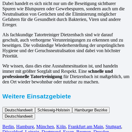
Dabei handelt es sich nicht nur um die Beseitigung sichtbarer
Spuren wie Blutspuren oder Gewebespuren, sondern auch um die
Neutralisation von Gerüchen und die Eliminierung möglicher
Gefahren für die Gesundheit durch Bakterien, Viren und andere
Erreger.
Als fachkundige Tatortreiniger Dietzenbach sind wir darauf
geschult, auch verborgene Verunreinigungen zu erkennen und zu
beseitigen. Die vollständige Wiederherstellung der ursprünglichen
Hygiene und der Geruchsneutralisation sind dabei von höchster
Priorität.
Wir wissen, dass dies eine Ausnahmesituation ist, und handeln
immer mit größter Sorgfalt und Respekt. Eine
schnelle und
professionelle Tatortreinigung
für Dietzenbach ist maßgeblich, um
den Ort wieder bewohnbar oder nutzbar zu machen.
Weitere Einsatzgebiete
Deutschlandweit
Schleswig-Holstein
Hamburger Bezirke
Deutschlandweit
Berlin⁠
,
Hamburg
,
München
,
Köln⁠
,
Frankfurt am Main
,
Stuttgart
,
Düsseldorf
,
Leipzig
,
Dortmund
,
Essen
,
Bremen
,
Dresden
,