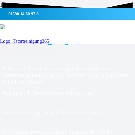
01590 14 60 97 8
UMWELTSCHONENDE REINIGUNG & DESINFEKTION
Tatortreinigung für
Dietzenbach
Unsere erfahrenen Tatortreiniger übernehmen die
blitzschnelle Reinigung und Desinfektion u. a. nach Mord,
Unfall oder Suizid.
Reinigung & Desinfektion des Fundortes
Erfahrene und gut ausgebildete Tatortreiniger
24-Stunden-Service an sieben Tagen in der Woche