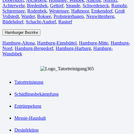
Dobersdorf
,
Ascheberg
,
Honigsee
,
Wasbek
,
Aukrug
,
Nortorf
,
Achterwehr
,
Bredenbek
,
Gettorf
,
Strande
,
Schwedeneck
,
Rumohr
,
Schierensee
,
Rodenbek
,
Westensee
,
Haßmoor
,
Emkendorf
,
Groß
Vollstedt
,
Warder
,
Boksee
,
Probsteierhagen
,
Neuwittenberg
,
Büdelsdorf
,
Schacht-Audorf
,
Rastorf
Hamburger Bezirke
Hamburg-Altona
,
Hamburg-Eimsbüttel
,
Hamburg-Mitte
,
Hamburg-
Nord
,
Hamburg-Bergedorf
,
Hamburg-Harburg
,
Hamburg-
Wandsbek
Tatortreinigung
Schädlingsbekämpfung
Entrümpelung
Messie-Haushalt
Desinfektion