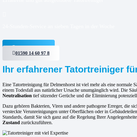
24-Stunden-Service an sieben Tagen in der Woche
Jetzt anfragen
01590 14 60 97 8
Ihr erfahrener Tatortreiniger f
Eine Tatortreinigung für Delmenhorst ist viel mehr als eine normale S
einem Todesfall aus natürlicher Ursache unumgänglich wird. Die Säu
Neutralisation
tief sitzender Gerüche und die Eliminierung potenziell
Dazu gehören Bakterien, Viren und andere pathogene Erreger, die s
versteckte Verunreinigungen unter Oberflächen oder in Gebäudeteilen 
Standards, damit Sie sich ganz auf die Regelung Ihrer Angelegenheit
Zustand
zurückzuführen.