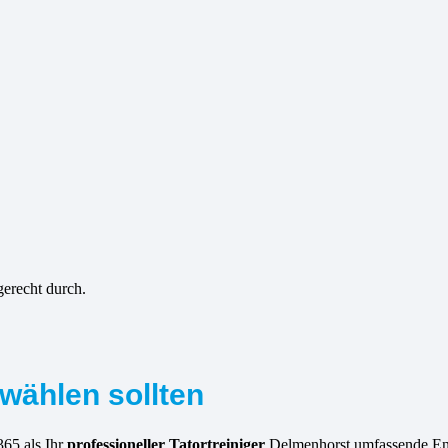
gerecht durch.
wählen sollten
365 als Ihr
professioneller Tatortreiniger
Delmenhorst umfassende Ent