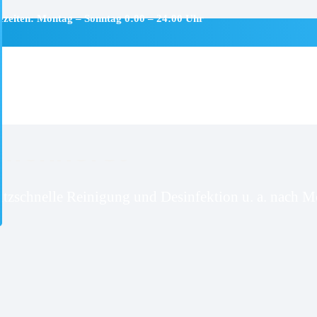
ezeiten: Montag – Sonntag 0:00 – 24:00 Uhr
menhorst
itzschnelle Reinigung und Desinfektion u. a. nach Mo