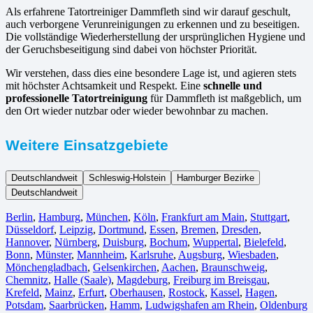
Als erfahrene Tatortreiniger Dammfleth sind wir darauf geschult,
auch verborgene Verunreinigungen zu erkennen und zu beseitigen.
Die vollständige Wiederherstellung der ursprünglichen Hygiene und
der Geruchsbeseitigung sind dabei von höchster Priorität.
Wir verstehen, dass dies eine besondere Lage ist, und agieren stets
mit höchster Achtsamkeit und Respekt. Eine
schnelle und
professionelle Tatortreinigung
für Dammfleth ist maßgeblich, um
den Ort wieder nutzbar oder wieder bewohnbar zu machen.
Weitere Einsatzgebiete
Deutschlandweit
Schleswig-Holstein
Hamburger Bezirke
Deutschlandweit
Berlin⁠
,
Hamburg
,
München
,
Köln⁠
,
Frankfurt am Main
,
Stuttgart
,
Düsseldorf
,
Leipzig
,
Dortmund
,
Essen
,
Bremen
,
Dresden
,
Hannover
,
Nürnberg
,
Duisburg⁠
,
Bochum
,
Wuppertal⁠
,
Bielefeld⁠
,
Bonn⁠
,
Münster⁠
,
Mannheim
,
Karlsruhe
,
Augsburg
,
Wiesbaden⁠
,
Mönchengladbach⁠
,
Gelsenkirchen⁠
,
Aachen⁠
,
Braunschweig
,
Chemnitz⁠
,
Halle (Saale)
⁠,
Magdeburg
,
Freiburg im Breisgau
⁠,
Krefeld⁠
,
Mainz⁠
,
Erfurt
,
Oberhausen⁠
,
Rostock⁠
,
Kassel⁠
,
Hagen
,
Potsdam
,
Saarbrücken⁠
,
Hamm
,
Ludwigshafen am Rhein
⁠,
Oldenburg