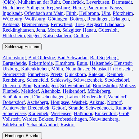
(Oldb)
,
Mülheim an der Ruhr
,
Osnabrück⁠
,
Leverkusen
,
Darmstadt⁠
,
Heidelberg
,
Solingen
,
Regensburg
,
Herne⁠
,
Paderborn
,
Neuss
,
Ingolstadt
,
Offenbach am Main
,
Fürth⁠
,
Heilbronn
,
Ulm⁠
,
Pforzheim
,
Würzburg
,
Wolfsburg⁠
,
Göttingen
,
Bottrop
,
Reutlingen
,
Erlangen⁠
,
Koblenz
,
Bremerhaven⁠
,
Remscheid
,
Trier⁠
,
Bergisch Gladbach
,
Recklinghausen
,
Jena⁠
,
Moers⁠
,
Salzgitter⁠
,
Hanau
,
Gütersloh
,
Hildesheim⁠
,
Siegen⁠
,
Kaiserslautern⁠
,
Cottbus⁠
Schleswig-Holstein
Ahrensburg
,
Bad Oldesloe
,
Bad Schwartau
,
Bad Segeberg
,
Bargteheide
,
Eckernförde
,
Elmshorn
,
Eutin
,
Halstenbek
,
Henstedt-
Ulzburg
,
Kaltenkirchen
,
Mölln
,
Neumünster
,
Neustadt in Holstein
,
Norderstedt
,
Pinneberg
,
Preetz
,
Quickborn
,
Ratekau
,
Reinbek
,
Rendsburg
,
Schenefeld
,
Schleswig
,
Schwarzenbek
,
Stockelsdorf
,
Uetersen
,
Plön
,
Kronshagen
,
Schwentinental
,
Bordesholm
,
Molfsee
,
Flintbek
,
Melsdorf
,
Altenholz
,
Heikendorf
,
Mönkeberg
,
Schönkirchen
,
Dänischenhagen
,
Laboe
,
Brodersdorf
,
Wendtorf
,
Dobersdorf
,
Ascheberg
,
Honigsee
,
Wasbek
,
Aukrug
,
Nortorf
,
Achterwehr
,
Bredenbek
,
Gettorf
,
Strande
,
Schwedeneck
,
Rumohr
,
Schierensee
,
Rodenbek
,
Westensee
,
Haßmoor
,
Emkendorf
,
Groß
Vollstedt
,
Warder
,
Boksee
,
Probsteierhagen
,
Neuwittenberg
,
Büdelsdorf
,
Schacht-Audorf
,
Rastorf
Hamburger Bezirke