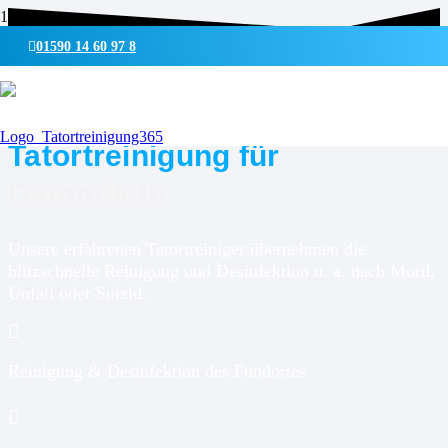
01590 14 60 97 8
UMWELTSCHONENDE REINIGUNG & DESINFEKTION
Tatortreinigung für
Dammfleth
Unsere erfahrenen Tatortreiniger übernehmen die
blitzschnelle Reinigung und Desinfektion u. a. nach Mord,
Unfall oder Suizid.
Reinigung & Desinfektion des Fundortes