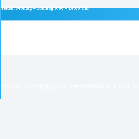
ezeiten: Montag – Sonntag 0:00 – 24:00 Uhr
istiansholm
itzschnelle Reinigung und Desinfektion u. a. nach Mo