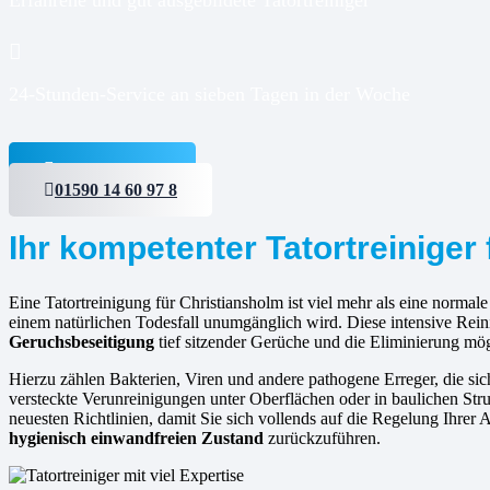
24-Stunden-Service an sieben Tagen in der Woche
Jetzt anfragen
01590 14 60 97 8
Ihr kompetenter Tatortreiniger
Eine Tatortreinigung für Christiansholm ist viel mehr als eine normale
einem natürlichen Todesfall unumgänglich wird. Diese intensive Rein
Geruchsbeseitigung
tief sitzender Gerüche und die Eliminierung mö
Hierzu zählen Bakterien, Viren und andere pathogene Erreger, die s
versteckte Verunreinigungen unter Oberflächen oder in baulichen Struk
neuesten Richtlinien, damit Sie sich vollends auf die Regelung Ihrer
hygienisch einwandfreien Zustand
zurückzuführen.