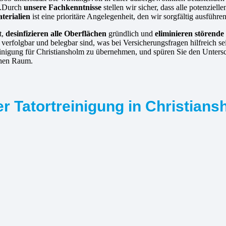
n.Durch
unsere Fachkenntnisse
stellen wir sicher, dass alle potenziel
terialien
ist eine prioritäre Angelegenheit, den wir sorgfältig ausführen
t,
desinfizieren alle Oberflächen
gründlich und
eliminieren störend
erfolgbar und belegbar sind, was bei Versicherungsfragen hilfreich se
treinigung für Christiansholm zu übernehmen, und spüren Sie den Unter
chen Raum.
r Tatortreinigung in Christians