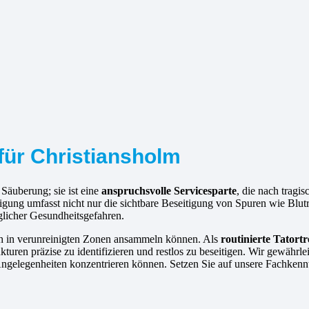
 für Christiansholm
 Säuberung; sie ist eine
anspruchsvolle Servicesparte
, die nach tragi
igung umfasst nicht nur die sichtbare Beseitigung von Spuren wie Blu
glicher Gesundheitsgefahren.
ich in verunreinigten Zonen ansammeln können. Als
routinierte
Tatortr
turen präzise zu identifizieren und restlos zu beseitigen. Wir gewährle
 Angelegenheiten konzentrieren können. Setzen Sie auf unsere Fachkennt