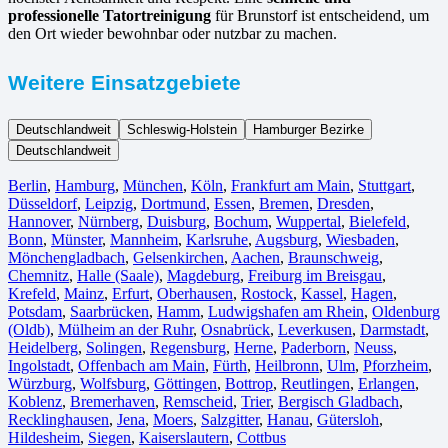
professionelle Tatortreinigung
für Brunstorf ist entscheidend, um
den Ort wieder bewohnbar oder nutzbar zu machen.
Weitere Einsatzgebiete
Deutschlandweit
Schleswig-Holstein
Hamburger Bezirke
Deutschlandweit
Berlin⁠
,
Hamburg
,
München
,
Köln⁠
,
Frankfurt am Main
,
Stuttgart
,
Düsseldorf
,
Leipzig
,
Dortmund
,
Essen
,
Bremen
,
Dresden
,
Hannover
,
Nürnberg
,
Duisburg⁠
,
Bochum
,
Wuppertal⁠
,
Bielefeld⁠
,
Bonn⁠
,
Münster⁠
,
Mannheim
,
Karlsruhe
,
Augsburg
,
Wiesbaden⁠
,
Mönchengladbach⁠
,
Gelsenkirchen⁠
,
Aachen⁠
,
Braunschweig
,
Chemnitz⁠
,
Halle (Saale)
⁠,
Magdeburg
,
Freiburg im Breisgau
⁠,
Krefeld⁠
,
Mainz⁠
,
Erfurt
,
Oberhausen⁠
,
Rostock⁠
,
Kassel⁠
,
Hagen
,
Potsdam
,
Saarbrücken⁠
,
Hamm
,
Ludwigshafen am Rhein
⁠,
Oldenburg
(Oldb)
,
Mülheim an der Ruhr
,
Osnabrück⁠
,
Leverkusen
,
Darmstadt⁠
,
Heidelberg
,
Solingen
,
Regensburg
,
Herne⁠
,
Paderborn
,
Neuss
,
Ingolstadt
,
Offenbach am Main
,
Fürth⁠
,
Heilbronn
,
Ulm⁠
,
Pforzheim
,
Würzburg
,
Wolfsburg⁠
,
Göttingen
,
Bottrop
,
Reutlingen
,
Erlangen⁠
,
Koblenz
,
Bremerhaven⁠
,
Remscheid
,
Trier⁠
,
Bergisch Gladbach
,
Recklinghausen
,
Jena⁠
,
Moers⁠
,
Salzgitter⁠
,
Hanau
,
Gütersloh
,
Hildesheim⁠
,
Siegen⁠
,
Kaiserslautern⁠
,
Cottbus⁠