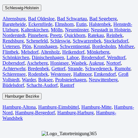
Schleswig-Holstein
Ahrensburg
,
Bad Oldesloe
,
Bad Schwartau
,
Bad Segeberg
,
Bargteheide
,
Eckernförde
,
Elmshorn
,
Eutin
,
Halstenbek
,
Henstedt-
Ulzburg
,
Kaltenkirchen
,
Mölln
,
Neumünster
,
Neustadt in Holstein
,
Norderstedt
,
Pinneberg
,
Preetz
,
Quickborn
,
Ratekau
,
Reinbek
,
Rendsburg
,
Schenefeld
,
Schleswig
,
Schwarzenbek
,
Stockelsdorf
,
Uetersen
,
Plön
,
Kronshagen
,
Schwentinental
,
Bordesholm
,
Molfsee
,
Flintbek
,
Melsdorf
,
Altenholz
,
Heikendorf
,
Mönkeberg
,
Schönkirchen
,
Dänischenhagen
,
Laboe
,
Brodersdorf
,
Wendtorf
,
Dobersdorf
,
Ascheberg
,
Honigsee
,
Wasbek
,
Aukrug
,
Nortorf
,
Achterwehr
,
Bredenbek
,
Gettorf
,
Strande
,
Schwedeneck
,
Rumohr
,
Schierensee
,
Rodenbek
,
Westensee
,
Haßmoor
,
Emkendorf
,
Groß
Vollstedt
,
Warder
,
Boksee
,
Probsteierhagen
,
Neuwittenberg
,
Büdelsdorf
,
Schacht-Audorf
,
Rastorf
Hamburger Bezirke
Hamburg-Altona
,
Hamburg-Eimsbüttel
,
Hamburg-Mitte
,
Hamburg-
Nord
,
Hamburg-Bergedorf
,
Hamburg-Harburg
,
Hamburg-
Wandsbek