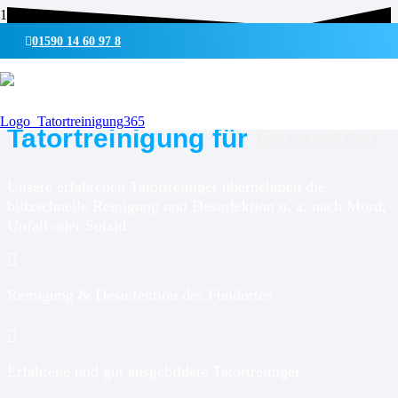
01590 14 60 97 8
UMWELTSCHONENDE REINIGUNG & DESINFEKTION
Tatortreinigung für
Brunstorf
Unsere erfahrenen Tatortreiniger übernehmen die
blitzschnelle Reinigung und Desinfektion u. a. nach Mord,
Unfall oder Suizid.
Reinigung & Desinfektion des Fundortes
Erfahrene und gut ausgebildete Tatortreiniger