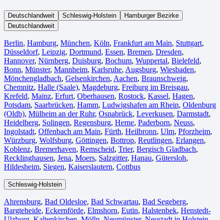
Deutschlandweit
Schleswig-Holstein
Hamburger Bezirke
Deutschlandweit
Berlin⁠
,
Hamburg
,
München
,
Köln⁠
,
Frankfurt am Main
,
Stuttgart
,
Düsseldorf
,
Leipzig
,
Dortmund
,
Essen
,
Bremen
,
Dresden
,
Hannover
,
Nürnberg
,
Duisburg⁠
,
Bochum
,
Wuppertal⁠
,
Bielefeld⁠
,
Bonn⁠
,
Münster⁠
,
Mannheim
,
Karlsruhe
,
Augsburg
,
Wiesbaden⁠
,
Mönchengladbach⁠
,
Gelsenkirchen⁠
,
Aachen⁠
,
Braunschweig
,
Chemnitz⁠
,
Halle (Saale)
⁠,
Magdeburg
,
Freiburg im Breisgau
⁠,
Krefeld⁠
,
Mainz⁠
,
Erfurt
,
Oberhausen⁠
,
Rostock⁠
,
Kassel⁠
,
Hagen
,
Potsdam
,
Saarbrücken⁠
,
Hamm
,
Ludwigshafen am Rhein
⁠,
Oldenburg
(Oldb)
,
Mülheim an der Ruhr
,
Osnabrück⁠
,
Leverkusen
,
Darmstadt⁠
,
Heidelberg
,
Solingen
,
Regensburg
,
Herne⁠
,
Paderborn
,
Neuss
,
Ingolstadt
,
Offenbach am Main
,
Fürth⁠
,
Heilbronn
,
Ulm⁠
,
Pforzheim
,
Würzburg
,
Wolfsburg⁠
,
Göttingen
,
Bottrop
,
Reutlingen
,
Erlangen⁠
,
Koblenz
,
Bremerhaven⁠
,
Remscheid
,
Trier⁠
,
Bergisch Gladbach
,
Recklinghausen
,
Jena⁠
,
Moers⁠
,
Salzgitter⁠
,
Hanau
,
Gütersloh
,
Hildesheim⁠
,
Siegen⁠
,
Kaiserslautern⁠
,
Cottbus⁠
Schleswig-Holstein
Ahrensburg
,
Bad Oldesloe
,
Bad Schwartau
,
Bad Segeberg
,
Bargteheide
,
Eckernförde
,
Elmshorn
,
Eutin
,
Halstenbek
,
Henstedt-
Ulzburg
,
Kaltenkirchen
,
Mölln
,
Neumünster
,
Neustadt in Holstein
,