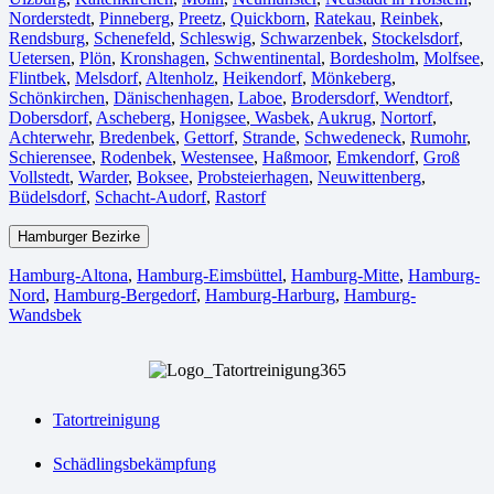
Norderstedt
,
Pinneberg
,
Preetz
,
Quickborn
,
Ratekau
,
Reinbek
,
Rendsburg
,
Schenefeld
,
Schleswig
,
Schwarzenbek
,
Stockelsdorf
,
Uetersen
,
Plön
,
Kronshagen
,
Schwentinental
,
Bordesholm
,
Molfsee
,
Flintbek
,
Melsdorf
,
Altenholz
,
Heikendorf
,
Mönkeberg
,
Schönkirchen
,
Dänischenhagen
,
Laboe
,
Brodersdorf
,
Wendtorf
,
Dobersdorf
,
Ascheberg
,
Honigsee
,
Wasbek
,
Aukrug
,
Nortorf
,
Achterwehr
,
Bredenbek
,
Gettorf
,
Strande
,
Schwedeneck
,
Rumohr
,
Schierensee
,
Rodenbek
,
Westensee
,
Haßmoor
,
Emkendorf
,
Groß
Vollstedt
,
Warder
,
Boksee
,
Probsteierhagen
,
Neuwittenberg
,
Büdelsdorf
,
Schacht-Audorf
,
Rastorf
Hamburger Bezirke
Hamburg-Altona
,
Hamburg-Eimsbüttel
,
Hamburg-Mitte
,
Hamburg-
Nord
,
Hamburg-Bergedorf
,
Hamburg-Harburg
,
Hamburg-
Wandsbek
Tatortreinigung
Schädlingsbekämpfung