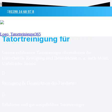
01590 14 60 97 8
UMWELTSCHONENDE REINIGUNG & DESINFEKTION
Tatortreinigung für
Braak
Unsere erfahrenen Tatortreiniger übernehmen die
blitzschnelle Reinigung und Desinfektion u. a. nach Mord,
Unfall oder Suizid.
Reinigung & Desinfektion des Fundortes
Erfahrene und gut ausgebildete Tatortreiniger