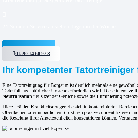
24-Stunden-Service an sieben Tagen in der Woche
Jetzt anfragen
01590 14 60 97 8
Ihr kompetenter Tatortreiniger
Eine Tatortreinigung für Borgsum ist deutlich mehr als eine gewöhnlic
Todesfall aus natürlicher Ursache erforderlich wird. Diese intensiv
Neutralisation
tief sitzender Gerüche sowie die Eliminierung potenzi
Hierzu zählen Krankheitserreger, die sich in kontaminierten Bereic
Oberflächen oder in baulichen Strukturen präzise zu identifizieren und
die Regelung Ihrer Angelegenheiten konzentrieren können. Vertrauen 