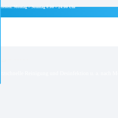
ezeiten: Montag – Sonntag 0:00 – 24:00 Uhr
rgsum
itzschnelle Reinigung und Desinfektion u. a. nach Mo