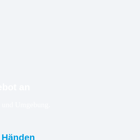
ebot an
edt und Umgebung.
n Händen