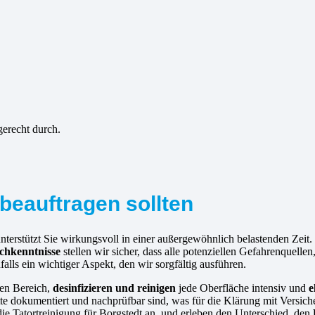
gerecht durch.
beauftragen sollten
nterstützt Sie wirkungsvoll in einer außergewöhnlich belastenden Zeit
chkenntnisse
stellen wir sicher, dass alle potenziellen Gefahrenquelle
falls ein wichtiger Aspekt, den wir sorgfältig ausführen.
nen Bereich,
desinfizieren und reinigen
jede Oberfläche intensiv und
e
itte dokumentiert und nachprüfbar sind, was für die Klärung mit Versi
s die Tatortreinigung für Borgstedt an, und erleben den Unterschied, den