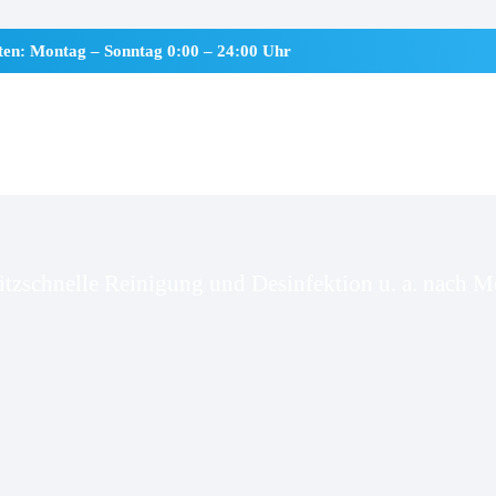
iten: Montag – Sonntag 0:00 – 24:00 Uhr
gstedt
itzschnelle Reinigung und Desinfektion u. a. nach Mo