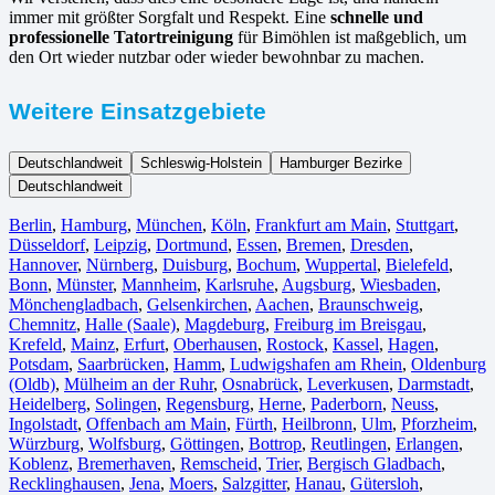
immer mit größter Sorgfalt und Respekt. Eine
schnelle und
professionelle Tatortreinigung
für Bimöhlen ist maßgeblich, um
den Ort wieder nutzbar oder wieder bewohnbar zu machen.
Weitere Einsatzgebiete
Deutschlandweit
Schleswig-Holstein
Hamburger Bezirke
Deutschlandweit
Berlin⁠
,
Hamburg
,
München
,
Köln⁠
,
Frankfurt am Main
,
Stuttgart
,
Düsseldorf
,
Leipzig
,
Dortmund
,
Essen
,
Bremen
,
Dresden
,
Hannover
,
Nürnberg
,
Duisburg⁠
,
Bochum
,
Wuppertal⁠
,
Bielefeld⁠
,
Bonn⁠
,
Münster⁠
,
Mannheim
,
Karlsruhe
,
Augsburg
,
Wiesbaden⁠
,
Mönchengladbach⁠
,
Gelsenkirchen⁠
,
Aachen⁠
,
Braunschweig
,
Chemnitz⁠
,
Halle (Saale)
⁠,
Magdeburg
,
Freiburg im Breisgau
⁠,
Krefeld⁠
,
Mainz⁠
,
Erfurt
,
Oberhausen⁠
,
Rostock⁠
,
Kassel⁠
,
Hagen
,
Potsdam
,
Saarbrücken⁠
,
Hamm
,
Ludwigshafen am Rhein
⁠,
Oldenburg
(Oldb)
,
Mülheim an der Ruhr
,
Osnabrück⁠
,
Leverkusen
,
Darmstadt⁠
,
Heidelberg
,
Solingen
,
Regensburg
,
Herne⁠
,
Paderborn
,
Neuss
,
Ingolstadt
,
Offenbach am Main
,
Fürth⁠
,
Heilbronn
,
Ulm⁠
,
Pforzheim
,
Würzburg
,
Wolfsburg⁠
,
Göttingen
,
Bottrop
,
Reutlingen
,
Erlangen⁠
,
Koblenz
,
Bremerhaven⁠
,
Remscheid
,
Trier⁠
,
Bergisch Gladbach
,
Recklinghausen
,
Jena⁠
,
Moers⁠
,
Salzgitter⁠
,
Hanau
,
Gütersloh
,