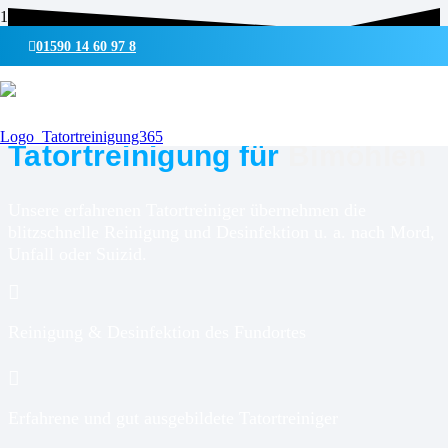
01590 14 60 97 8
UMWELTSCHONENDE REINIGUNG & DESINFEKTION
Tatortreinigung für
Bimöhlen
Unsere erfahrenen Tatortreiniger übernehmen die
blitzschnelle Reinigung und Desinfektion u. a. nach Mord,
Unfall oder Suizid.
Reinigung & Desinfektion des Fundortes
Erfahrene und gut ausgebildete Tatortreiniger