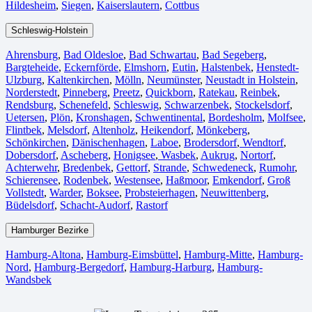
Hildesheim⁠
,
Siegen⁠
,
Kaiserslautern⁠
,
Cottbus⁠
Schleswig-Holstein
Ahrensburg
,
Bad Oldesloe
,
Bad Schwartau
,
Bad Segeberg
,
Bargteheide
,
Eckernförde
,
Elmshorn
,
Eutin
,
Halstenbek
,
Henstedt-
Ulzburg
,
Kaltenkirchen
,
Mölln
,
Neumünster
,
Neustadt in Holstein
,
Norderstedt
,
Pinneberg
,
Preetz
,
Quickborn
,
Ratekau
,
Reinbek
,
Rendsburg
,
Schenefeld
,
Schleswig
,
Schwarzenbek
,
Stockelsdorf
,
Uetersen
,
Plön
,
Kronshagen
,
Schwentinental
,
Bordesholm
,
Molfsee
,
Flintbek
,
Melsdorf
,
Altenholz
,
Heikendorf
,
Mönkeberg
,
Schönkirchen
,
Dänischenhagen
,
Laboe
,
Brodersdorf
,
Wendtorf
,
Dobersdorf
,
Ascheberg
,
Honigsee
,
Wasbek
,
Aukrug
,
Nortorf
,
Achterwehr
,
Bredenbek
,
Gettorf
,
Strande
,
Schwedeneck
,
Rumohr
,
Schierensee
,
Rodenbek
,
Westensee
,
Haßmoor
,
Emkendorf
,
Groß
Vollstedt
,
Warder
,
Boksee
,
Probsteierhagen
,
Neuwittenberg
,
Büdelsdorf
,
Schacht-Audorf
,
Rastorf
Hamburger Bezirke
Hamburg-Altona
,
Hamburg-Eimsbüttel
,
Hamburg-Mitte
,
Hamburg-
Nord
,
Hamburg-Bergedorf
,
Hamburg-Harburg
,
Hamburg-
Wandsbek