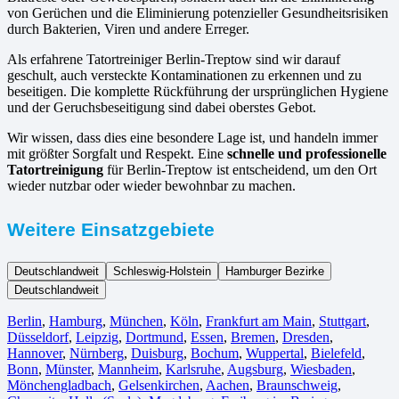
von Gerüchen und die Eliminierung potenzieller Gesundheitsrisiken
durch Bakterien, Viren und andere Erreger.
Als erfahrene Tatortreiniger Berlin-Treptow sind wir darauf
geschult, auch versteckte Kontaminationen zu erkennen und zu
beseitigen. Die komplette Rückführung der ursprünglichen Hygiene
und der Geruchsbeseitigung sind dabei oberstes Gebot.
Wir wissen, dass dies eine besondere Lage ist, und handeln immer
mit größter Sorgfalt und Respekt. Eine
schnelle und professionelle
Tatortreinigung
für Berlin-Treptow ist entscheidend, um den Ort
wieder nutzbar oder wieder bewohnbar zu machen.
Weitere Einsatzgebiete
Deutschlandweit
Schleswig-Holstein
Hamburger Bezirke
Deutschlandweit
Berlin⁠
,
Hamburg
,
München
,
Köln⁠
,
Frankfurt am Main
,
Stuttgart
,
Düsseldorf
,
Leipzig
,
Dortmund
,
Essen
,
Bremen
,
Dresden
,
Hannover
,
Nürnberg
,
Duisburg⁠
,
Bochum
,
Wuppertal⁠
,
Bielefeld⁠
,
Bonn⁠
,
Münster⁠
,
Mannheim
,
Karlsruhe
,
Augsburg
,
Wiesbaden⁠
,
Mönchengladbach⁠
,
Gelsenkirchen⁠
,
Aachen⁠
,
Braunschweig
,