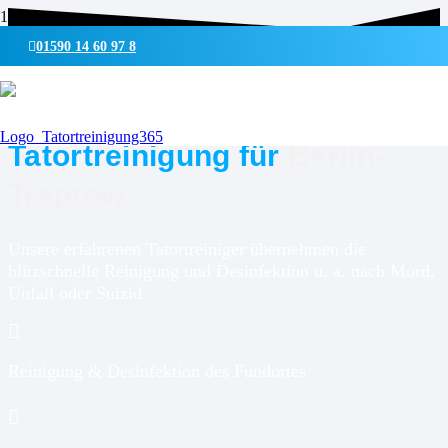
01590 14 60 97 8
UMWELTSCHONENDE REINIGUNG & DESINFEKTION
Tatortreinigung für
Berlin-
Treptow
Unsere erfahrenen Tatortreiniger übernehmen die
blitzschnelle Reinigung und Desinfektion u. a. nach Mord,
Unfall oder Suizid.
Reinigung & Desinfektion des Fundortes