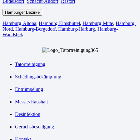
Büdelsdorf
,
Schacht-Audorf
,
Rastorf
Hamburger Bezirke
Hamburg-Altona
,
Hamburg-Eimsbüttel
,
Hamburg-Mitte
,
Hamburg-
Nord
,
Hamburg-Bergedorf
,
Hamburg-Harburg
,
Hamburg-
Wandsbek
Tatortreinigung
Schädlingsbekämpfung
Entrümpelung
Messie-Haushalt
Desinfektion
Geruchsbeseitigung
Kontakt