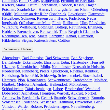
Chemnitz⁠
,
Halle (Saale)
⁠,
Magdeburg
,
Freiburg im Breisgau
⁠,
Krefeld⁠
,
Mainz⁠
,
Erfurt
,
Oberhausen⁠
,
Rostock⁠
,
Kassel⁠
,
Hagen
,
Potsdam
,
Saarbrücken⁠
,
Hamm
,
Ludwigshafen am Rhein
⁠,
Oldenburg
(Oldb)
,
Mülheim an der Ruhr
,
Osnabrück⁠
,
Leverkusen
,
Darmstadt⁠
,
Heidelberg
,
Solingen
,
Regensburg
,
Herne⁠
,
Paderborn
,
Neuss
,
Ingolstadt
,
Offenbach am Main
,
Fürth⁠
,
Heilbronn
,
Ulm⁠
,
Pforzheim
,
Würzburg
,
Wolfsburg⁠
,
Göttingen
,
Bottrop
,
Reutlingen
,
Erlangen⁠
,
Koblenz
,
Bremerhaven⁠
,
Remscheid
,
Trier⁠
,
Bergisch Gladbach
,
Recklinghausen
,
Jena⁠
,
Moers⁠
,
Salzgitter⁠
,
Hanau
,
Gütersloh
,
Hildesheim⁠
,
Siegen⁠
,
Kaiserslautern⁠
,
Cottbus⁠
Schleswig-Holstein
Ahrensburg
,
Bad Oldesloe
,
Bad Schwartau
,
Bad Segeberg
,
Bargteheide
,
Eckernförde
,
Elmshorn
,
Eutin
,
Halstenbek
,
Henstedt-
Ulzburg
,
Kaltenkirchen
,
Mölln
,
Neumünster
,
Neustadt in Holstein
,
Norderstedt
,
Pinneberg
,
Preetz
,
Quickborn
,
Ratekau
,
Reinbek
,
Rendsburg
,
Schenefeld
,
Schleswig
,
Schwarzenbek
,
Stockelsdorf
,
Uetersen
,
Plön
,
Kronshagen
,
Schwentinental
,
Bordesholm
,
Molfsee
,
Flintbek
,
Melsdorf
,
Altenholz
,
Heikendorf
,
Mönkeberg
,
Schönkirchen
,
Dänischenhagen
,
Laboe
,
Brodersdorf
,
Wendtorf
,
Dobersdorf
,
Ascheberg
,
Honigsee
,
Wasbek
,
Aukrug
,
Nortorf
,
Achterwehr
,
Bredenbek
,
Gettorf
,
Strande
,
Schwedeneck
,
Rumohr
,
Schierensee
,
Rodenbek
,
Westensee
,
Haßmoor
,
Emkendorf
,
Groß
Vollstedt
,
Warder
,
Boksee
,
Probsteierhagen
,
Neuwittenberg
,