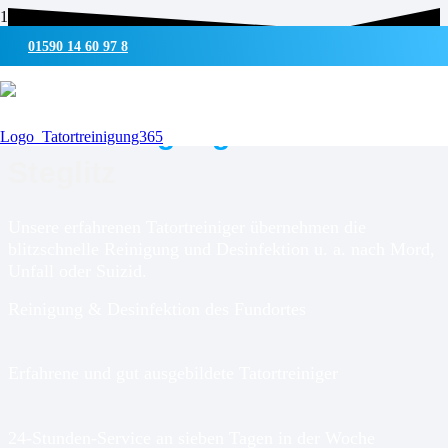
01590 14 60 97 8
UMWELTSCHONENDE REINIGUNG & DESINFEKTION
Tatortreinigung für
Berlin-
Steglitz
Unsere erfahrenen Tatortreiniger übernehmen die
blitzschnelle Reinigung und Desinfektion u. a. nach Mord,
Unfall oder Suizid.
Reinigung & Desinfektion des Fundortes
Erfahrene und gut ausgebildete Tatortreiniger
24-Stunden-Service an sieben Tagen in der Woche