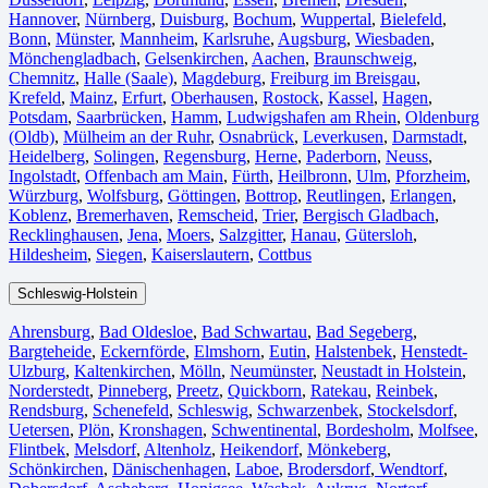
Hannover
,
Nürnberg
,
Duisburg⁠
,
Bochum
,
Wuppertal⁠
,
Bielefeld⁠
,
Bonn⁠
,
Münster⁠
,
Mannheim
,
Karlsruhe
,
Augsburg
,
Wiesbaden⁠
,
Mönchengladbach⁠
,
Gelsenkirchen⁠
,
Aachen⁠
,
Braunschweig
,
Chemnitz⁠
,
Halle (Saale)
⁠,
Magdeburg
,
Freiburg im Breisgau
⁠,
Krefeld⁠
,
Mainz⁠
,
Erfurt
,
Oberhausen⁠
,
Rostock⁠
,
Kassel⁠
,
Hagen
,
Potsdam
,
Saarbrücken⁠
,
Hamm
,
Ludwigshafen am Rhein
⁠,
Oldenburg
(Oldb)
,
Mülheim an der Ruhr
,
Osnabrück⁠
,
Leverkusen
,
Darmstadt⁠
,
Heidelberg
,
Solingen
,
Regensburg
,
Herne⁠
,
Paderborn
,
Neuss
,
Ingolstadt
,
Offenbach am Main
,
Fürth⁠
,
Heilbronn
,
Ulm⁠
,
Pforzheim
,
Würzburg
,
Wolfsburg⁠
,
Göttingen
,
Bottrop
,
Reutlingen
,
Erlangen⁠
,
Koblenz
,
Bremerhaven⁠
,
Remscheid
,
Trier⁠
,
Bergisch Gladbach
,
Recklinghausen
,
Jena⁠
,
Moers⁠
,
Salzgitter⁠
,
Hanau
,
Gütersloh
,
Hildesheim⁠
,
Siegen⁠
,
Kaiserslautern⁠
,
Cottbus⁠
Schleswig-Holstein
Ahrensburg
,
Bad Oldesloe
,
Bad Schwartau
,
Bad Segeberg
,
Bargteheide
,
Eckernförde
,
Elmshorn
,
Eutin
,
Halstenbek
,
Henstedt-
Ulzburg
,
Kaltenkirchen
,
Mölln
,
Neumünster
,
Neustadt in Holstein
,
Norderstedt
,
Pinneberg
,
Preetz
,
Quickborn
,
Ratekau
,
Reinbek
,
Rendsburg
,
Schenefeld
,
Schleswig
,
Schwarzenbek
,
Stockelsdorf
,
Uetersen
,
Plön
,
Kronshagen
,
Schwentinental
,
Bordesholm
,
Molfsee
,
Flintbek
,
Melsdorf
,
Altenholz
,
Heikendorf
,
Mönkeberg
,
Schönkirchen
,
Dänischenhagen
,
Laboe
,
Brodersdorf
,
Wendtorf
,