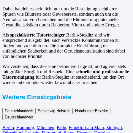
Dabei handelt es sich nicht nur um die Beseitigung sichtbarer
Spuren wie Blutreste oder Gewebereste, sondern auch um die
Neutralisation von Gerüchen und die Eliminierung potenzieller
Gesundheitsrisiken durch Bakterien, Viren und andere Erreger.
Als
spezialisierte Tatortreiniger
Berlin-Steglitz sind wir
entsprechend ausgebildet, auch versteckte Kontaminationen zu
finden und zu entfernen. Die komplette Rückführung der
anfänglichen Sauberkeit und der Geruchsneutralisation sind dabei
von höchster Priorität.
Wir verstehen, dass dies eine besondere Lage ist, und agieren stets
mit größter Sorgfalt und Respekt. Eine
schnelle und professionelle
Tatortreinigung
für Berlin-Steglitz ist entscheidend, um den Ort
wieder nutzbar oder wieder bewohnbar zu machen.
Weitere Einsatzgebiete
Deutschlandweit
Schleswig-Holstein
Hamburger Bezirke
Deutschlandweit
Berlin⁠
,
Hamburg
,
München
,
Köln⁠
,
Frankfurt am Main
,
Stuttgart
,
Düsseldorf
,
Leipzig
,
Dortmund
,
Essen
,
Bremen
,
Dresden
,