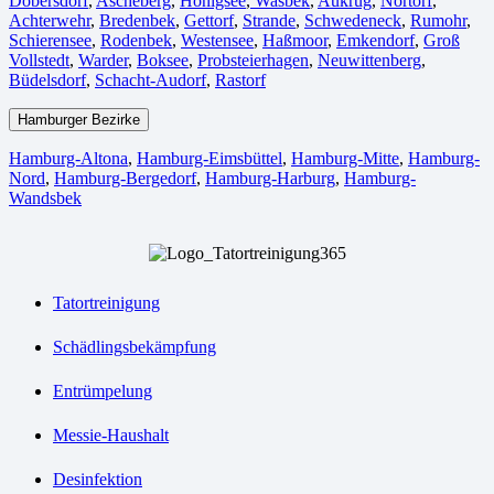
Dobersdorf
,
Ascheberg
,
Honigsee
,
Wasbek
,
Aukrug
,
Nortorf
,
Achterwehr
,
Bredenbek
,
Gettorf
,
Strande
,
Schwedeneck
,
Rumohr
,
Schierensee
,
Rodenbek
,
Westensee
,
Haßmoor
,
Emkendorf
,
Groß
Vollstedt
,
Warder
,
Boksee
,
Probsteierhagen
,
Neuwittenberg
,
Büdelsdorf
,
Schacht-Audorf
,
Rastorf
Hamburger Bezirke
Hamburg-Altona
,
Hamburg-Eimsbüttel
,
Hamburg-Mitte
,
Hamburg-
Nord
,
Hamburg-Bergedorf
,
Hamburg-Harburg
,
Hamburg-
Wandsbek
Tatortreinigung
Schädlingsbekämpfung
Entrümpelung
Messie-Haushalt
Desinfektion