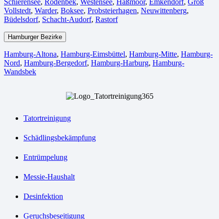
Schierensee
,
Rodenbek
,
Westensee
,
Haßmoor
,
Emkendorf
,
Groß
Vollstedt
,
Warder
,
Boksee
,
Probsteierhagen
,
Neuwittenberg
,
Büdelsdorf
,
Schacht-Audorf
,
Rastorf
Hamburger Bezirke
Hamburg-Altona
,
Hamburg-Eimsbüttel
,
Hamburg-Mitte
,
Hamburg-
Nord
,
Hamburg-Bergedorf
,
Hamburg-Harburg
,
Hamburg-
Wandsbek
Tatortreinigung
Schädlingsbekämpfung
Entrümpelung
Messie-Haushalt
Desinfektion
Geruchsbeseitigung