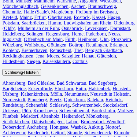
Bonn⁠
,
Münster⁠
,
Mannheim
,
Karlsruhe
,
Augsburg
,
Wiesbaden⁠
,
Mönchengladbach⁠
,
Gelsenkirchen⁠
,
Aachen⁠
,
Braunschweig
,
Chemnitz⁠
,
Halle (Saale)
⁠,
Magdeburg
,
Freiburg im Breisgau
⁠,
Krefeld⁠
,
Mainz⁠
,
Erfurt
,
Oberhausen⁠
,
Rostock⁠
,
Kassel⁠
,
Hagen
,
Potsdam
,
Saarbrücken⁠
,
Hamm
,
Ludwigshafen am Rhein
⁠,
Oldenburg
(Oldb)
,
Mülheim an der Ruhr
,
Osnabrück⁠
,
Leverkusen
,
Darmstadt⁠
,
Heidelberg
,
Solingen
,
Regensburg
,
Herne⁠
,
Paderborn
,
Neuss
,
Ingolstadt
,
Offenbach am Main
,
Fürth⁠
,
Heilbronn
,
Ulm⁠
,
Pforzheim
,
Würzburg
,
Wolfsburg⁠
,
Göttingen
,
Bottrop
,
Reutlingen
,
Erlangen⁠
,
Koblenz
,
Bremerhaven⁠
,
Remscheid
,
Trier⁠
,
Bergisch Gladbach
,
Recklinghausen
,
Jena⁠
,
Moers⁠
,
Salzgitter⁠
,
Hanau
,
Gütersloh
,
Hildesheim⁠
,
Siegen⁠
,
Kaiserslautern⁠
,
Cottbus⁠
Schleswig-Holstein
Ahrensburg
,
Bad Oldesloe
,
Bad Schwartau
,
Bad Segeberg
,
Bargteheide
,
Eckernförde
,
Elmshorn
,
Eutin
,
Halstenbek
,
Henstedt-
Ulzburg
,
Kaltenkirchen
,
Mölln
,
Neumünster
,
Neustadt in Holstein
,
Norderstedt
,
Pinneberg
,
Preetz
,
Quickborn
,
Ratekau
,
Reinbek
,
Rendsburg
,
Schenefeld
,
Schleswig
,
Schwarzenbek
,
Stockelsdorf
,
Uetersen
,
Plön
,
Kronshagen
,
Schwentinental
,
Bordesholm
,
Molfsee
,
Flintbek
,
Melsdorf
,
Altenholz
,
Heikendorf
,
Mönkeberg
,
Schönkirchen
,
Dänischenhagen
,
Laboe
,
Brodersdorf
,
Wendtorf
,
Dobersdorf
,
Ascheberg
,
Honigsee
,
Wasbek
,
Aukrug
,
Nortorf
,
Achterwehr
,
Bredenbek
,
Gettorf
,
Strande
,
Schwedeneck
,
Rumohr
,