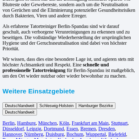
Blutreste oder Gewebereste, sondern auch um die Neutralisation
von Gerüchen und die Eliminierung potenzieller Gesundheitsrisiken
durch Bakterien, Viren und andere Erreger.
Als erfahrene Tatortreiniger Berlin-Spandau sind wir darauf
geschult, auch verborgene Verunreinigungen zu erkennen und zu
beseitigen. Die vollständige Wiederherstellung der ursprünglichen
Hygiene und der Geruchsneutralisation sind dabei von höchster
Priorität.
Wir wissen, dass dies eine besondere Lage ist, und agieren stets mit
höchster Achtsamkeit und Respekt. Eine
schnelle und
professionelle Tatortreinigung
für Berlin-Spandau ist maßgeblich,
um den Ort wieder nutzbar oder wieder bewohnbar zu machen.
Weitere Einsatzgebiete
Deutschlandweit
Schleswig-Holstein
Hamburger Bezirke
Deutschlandweit
Berlin⁠
,
Hamburg
,
München
,
Köln⁠
,
Frankfurt am Main
,
Stuttgart
,
Düsseldorf
,
Leipzig
,
Dortmund
,
Essen
,
Bremen
,
Dresden
,
Hannover
,
Nürnberg
,
Duisburg⁠
,
Bochum
,
Wuppertal⁠
,
Bielefeld⁠
,