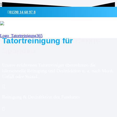
01590 14 60 97 8
UMWELTSCHONENDE REINIGUNG & DESINFEKTION
Tatortreinigung für
Berlin-
Spandau
Unsere erfahrenen Tatortreiniger übernehmen die
blitzschnelle Reinigung und Desinfektion u. a. nach Mord,
Unfall oder Suizid.
Reinigung & Desinfektion des Fundortes