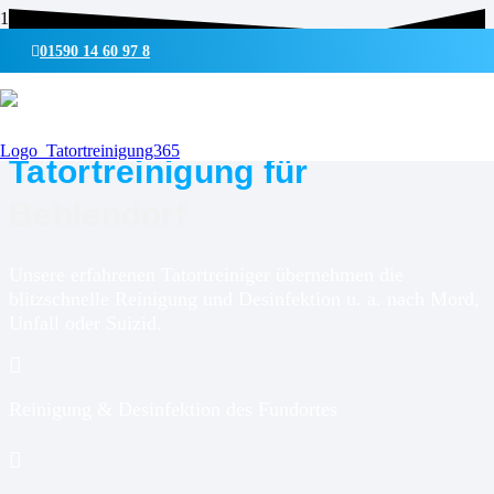
01590 14 60 97 8
UMWELTSCHONENDE REINIGUNG & DESINFEKTION
Tatortreinigung für
Behlendorf
Unsere erfahrenen Tatortreiniger übernehmen die
blitzschnelle Reinigung und Desinfektion u. a. nach Mord,
Unfall oder Suizid.
Reinigung & Desinfektion des Fundortes