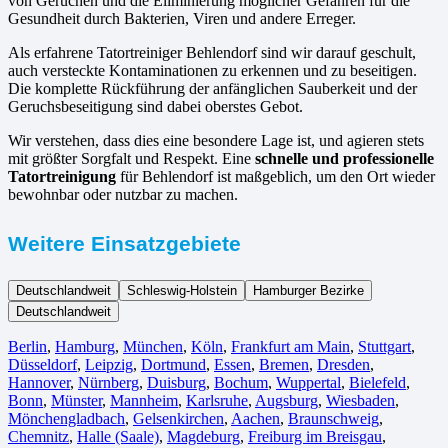
von Gerüchen und die Eliminierung möglicher Gefahren für die
Gesundheit durch Bakterien, Viren und andere Erreger.
Als erfahrene Tatortreiniger Behlendorf sind wir darauf geschult,
auch versteckte Kontaminationen zu erkennen und zu beseitigen.
Die komplette Rückführung der anfänglichen Sauberkeit und der
Geruchsbeseitigung sind dabei oberstes Gebot.
Wir verstehen, dass dies eine besondere Lage ist, und agieren stets
mit größter Sorgfalt und Respekt. Eine
schnelle und professionelle
Tatortreinigung
für Behlendorf ist maßgeblich, um den Ort wieder
bewohnbar oder nutzbar zu machen.
Weitere Einsatzgebiete
Deutschlandweit
Schleswig-Holstein
Hamburger Bezirke
Deutschlandweit
Berlin⁠
,
Hamburg
,
München
,
Köln⁠
,
Frankfurt am Main
,
Stuttgart
,
Düsseldorf
,
Leipzig
,
Dortmund
,
Essen
,
Bremen
,
Dresden
,
Hannover
,
Nürnberg
,
Duisburg⁠
,
Bochum
,
Wuppertal⁠
,
Bielefeld⁠
,
Bonn⁠
,
Münster⁠
,
Mannheim
,
Karlsruhe
,
Augsburg
,
Wiesbaden⁠
,
Mönchengladbach⁠
,
Gelsenkirchen⁠
,
Aachen⁠
,
Braunschweig
,
Chemnitz⁠
,
Halle (Saale)
⁠,
Magdeburg
,
Freiburg im Breisgau
⁠,