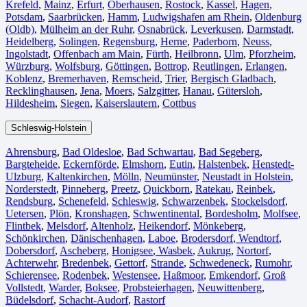
Krefeld⁠
,
Mainz⁠
,
Erfurt
,
Oberhausen⁠
,
Rostock⁠
,
Kassel⁠
,
Hagen
,
Potsdam
,
Saarbrücken⁠
,
Hamm
,
Ludwigshafen am Rhein
⁠,
Oldenburg
(Oldb)
,
Mülheim an der Ruhr
,
Osnabrück⁠
,
Leverkusen
,
Darmstadt⁠
,
Heidelberg
,
Solingen
,
Regensburg
,
Herne⁠
,
Paderborn
,
Neuss
,
Ingolstadt
,
Offenbach am Main
,
Fürth⁠
,
Heilbronn
,
Ulm⁠
,
Pforzheim
,
Würzburg
,
Wolfsburg⁠
,
Göttingen
,
Bottrop
,
Reutlingen
,
Erlangen⁠
,
Koblenz
,
Bremerhaven⁠
,
Remscheid
,
Trier⁠
,
Bergisch Gladbach
,
Recklinghausen
,
Jena⁠
,
Moers⁠
,
Salzgitter⁠
,
Hanau
,
Gütersloh
,
Hildesheim⁠
,
Siegen⁠
,
Kaiserslautern⁠
,
Cottbus⁠
Schleswig-Holstein
Ahrensburg
,
Bad Oldesloe
,
Bad Schwartau
,
Bad Segeberg
,
Bargteheide
,
Eckernförde
,
Elmshorn
,
Eutin
,
Halstenbek
,
Henstedt-
Ulzburg
,
Kaltenkirchen
,
Mölln
,
Neumünster
,
Neustadt in Holstein
,
Norderstedt
,
Pinneberg
,
Preetz
,
Quickborn
,
Ratekau
,
Reinbek
,
Rendsburg
,
Schenefeld
,
Schleswig
,
Schwarzenbek
,
Stockelsdorf
,
Uetersen
,
Plön
,
Kronshagen
,
Schwentinental
,
Bordesholm
,
Molfsee
,
Flintbek
,
Melsdorf
,
Altenholz
,
Heikendorf
,
Mönkeberg
,
Schönkirchen
,
Dänischenhagen
,
Laboe
,
Brodersdorf
,
Wendtorf
,
Dobersdorf
,
Ascheberg
,
Honigsee
,
Wasbek
,
Aukrug
,
Nortorf
,
Achterwehr
,
Bredenbek
,
Gettorf
,
Strande
,
Schwedeneck
,
Rumohr
,
Schierensee
,
Rodenbek
,
Westensee
,
Haßmoor
,
Emkendorf
,
Groß
Vollstedt
,
Warder
,
Boksee
,
Probsteierhagen
,
Neuwittenberg
,
Büdelsdorf
,
Schacht-Audorf
,
Rastorf