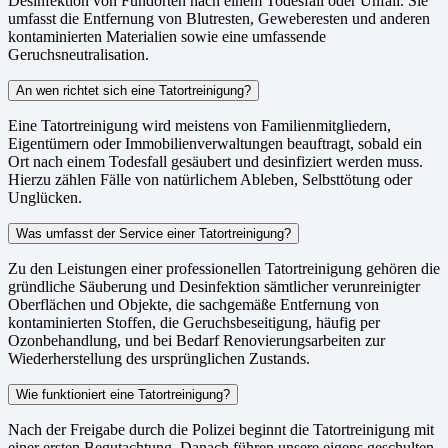
Desinfektion von Fundorten nach einem Todesfall oder Unfall. Sie
umfasst die Entfernung von Blutresten, Geweberesten und anderen
kontaminierten Materialien sowie eine umfassende
Geruchsneutralisation.
An wen richtet sich eine Tatortreinigung?
Eine Tatortreinigung wird meistens von Familienmitgliedern,
Eigentümern oder Immobilienverwaltungen beauftragt, sobald ein
Ort nach einem Todesfall gesäubert und desinfiziert werden muss.
Hierzu zählen Fälle von natürlichem Ableben, Selbsttötung oder
Unglücken.
Was umfasst der Service einer Tatortreinigung?
Zu den Leistungen einer professionellen Tatortreinigung gehören die
gründliche Säuberung und Desinfektion sämtlicher verunreinigter
Oberflächen und Objekte, die sachgemäße Entfernung von
kontaminierten Stoffen, die Geruchsbeseitigung, häufig per
Ozonbehandlung, und bei Bedarf Renovierungsarbeiten zur
Wiederherstellung des ursprünglichen Zustands.
Wie funktioniert eine Tatortreinigung?
Nach der Freigabe durch die Polizei beginnt die Tatortreinigung mit
einer ersten Begutachtung. Danach führen unsere eigens geschulten