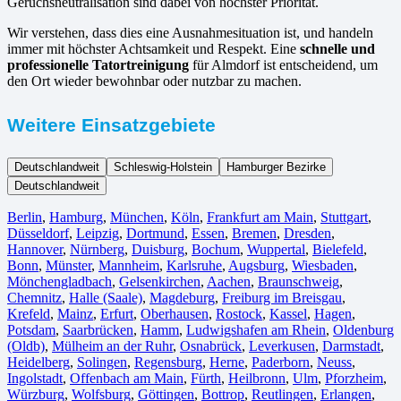
Geruchsneutralisation sind dabei von höchster Priorität.
Wir verstehen, dass dies eine Ausnahmesituation ist, und handeln
immer mit höchster Achtsamkeit und Respekt. Eine
schnelle und
professionelle Tatortreinigung
für Almdorf ist entscheidend, um
den Ort wieder bewohnbar oder nutzbar zu machen.
Weitere Einsatzgebiete
Deutschlandweit
Schleswig-Holstein
Hamburger Bezirke
Deutschlandweit
Berlin⁠
,
Hamburg
,
München
,
Köln⁠
,
Frankfurt am Main
,
Stuttgart
,
Düsseldorf
,
Leipzig
,
Dortmund
,
Essen
,
Bremen
,
Dresden
,
Hannover
,
Nürnberg
,
Duisburg⁠
,
Bochum
,
Wuppertal⁠
,
Bielefeld⁠
,
Bonn⁠
,
Münster⁠
,
Mannheim
,
Karlsruhe
,
Augsburg
,
Wiesbaden⁠
,
Mönchengladbach⁠
,
Gelsenkirchen⁠
,
Aachen⁠
,
Braunschweig
,
Chemnitz⁠
,
Halle (Saale)
⁠,
Magdeburg
,
Freiburg im Breisgau
⁠,
Krefeld⁠
,
Mainz⁠
,
Erfurt
,
Oberhausen⁠
,
Rostock⁠
,
Kassel⁠
,
Hagen
,
Potsdam
,
Saarbrücken⁠
,
Hamm
,
Ludwigshafen am Rhein
⁠,
Oldenburg
(Oldb)
,
Mülheim an der Ruhr
,
Osnabrück⁠
,
Leverkusen
,
Darmstadt⁠
,
Heidelberg
,
Solingen
,
Regensburg
,
Herne⁠
,
Paderborn
,
Neuss
,
Ingolstadt
,
Offenbach am Main
,
Fürth⁠
,
Heilbronn
,
Ulm⁠
,
Pforzheim
,
Würzburg
,
Wolfsburg⁠
,
Göttingen
,
Bottrop
,
Reutlingen
,
Erlangen⁠
,