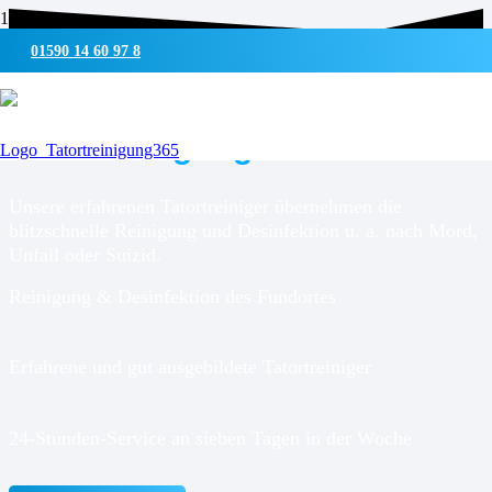
01590 14 60 97 8
UMWELTSCHONENDE REINIGUNG & DESINFEKTION
Tatortreinigung für
Almdorf
Unsere erfahrenen Tatortreiniger übernehmen die
blitzschnelle Reinigung und Desinfektion u. a. nach Mord,
Unfall oder Suizid.
Reinigung & Desinfektion des Fundortes
Erfahrene und gut ausgebildete Tatortreiniger
24-Stunden-Service an sieben Tagen in der Woche