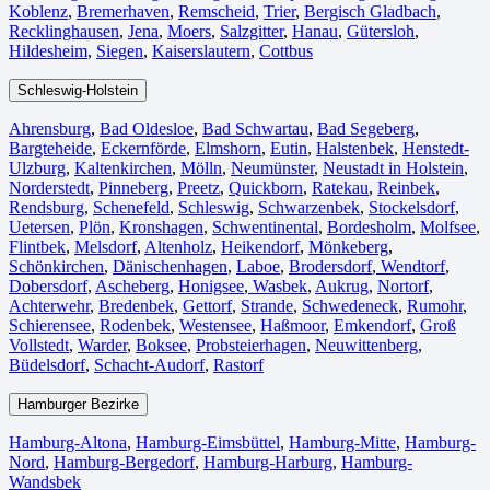
Koblenz
,
Bremerhaven⁠
,
Remscheid
,
Trier⁠
,
Bergisch Gladbach
,
Recklinghausen
,
Jena⁠
,
Moers⁠
,
Salzgitter⁠
,
Hanau
,
Gütersloh
,
Hildesheim⁠
,
Siegen⁠
,
Kaiserslautern⁠
,
Cottbus⁠
Schleswig-Holstein
Ahrensburg
,
Bad Oldesloe
,
Bad Schwartau
,
Bad Segeberg
,
Bargteheide
,
Eckernförde
,
Elmshorn
,
Eutin
,
Halstenbek
,
Henstedt-
Ulzburg
,
Kaltenkirchen
,
Mölln
,
Neumünster
,
Neustadt in Holstein
,
Norderstedt
,
Pinneberg
,
Preetz
,
Quickborn
,
Ratekau
,
Reinbek
,
Rendsburg
,
Schenefeld
,
Schleswig
,
Schwarzenbek
,
Stockelsdorf
,
Uetersen
,
Plön
,
Kronshagen
,
Schwentinental
,
Bordesholm
,
Molfsee
,
Flintbek
,
Melsdorf
,
Altenholz
,
Heikendorf
,
Mönkeberg
,
Schönkirchen
,
Dänischenhagen
,
Laboe
,
Brodersdorf
,
Wendtorf
,
Dobersdorf
,
Ascheberg
,
Honigsee
,
Wasbek
,
Aukrug
,
Nortorf
,
Achterwehr
,
Bredenbek
,
Gettorf
,
Strande
,
Schwedeneck
,
Rumohr
,
Schierensee
,
Rodenbek
,
Westensee
,
Haßmoor
,
Emkendorf
,
Groß
Vollstedt
,
Warder
,
Boksee
,
Probsteierhagen
,
Neuwittenberg
,
Büdelsdorf
,
Schacht-Audorf
,
Rastorf
Hamburger Bezirke
Hamburg-Altona
,
Hamburg-Eimsbüttel
,
Hamburg-Mitte
,
Hamburg-
Nord
,
Hamburg-Bergedorf
,
Hamburg-Harburg
,
Hamburg-
Wandsbek