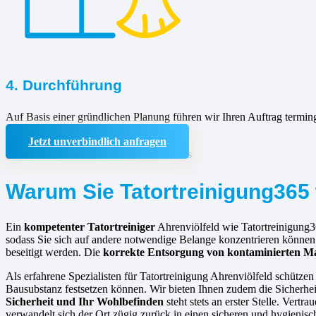
4. Durchführung
Auf Basis einer gründlichen Planung führen wir Ihren Auftrag termin
Jetzt unverbindlich anfragen
Warum Sie Tatortreinigung365 
Ein
kompetenter Tatortreiniger
Ahrenviölfeld wie Tatortreinigung3
sodass Sie sich auf andere notwendige Belange konzentrieren könne
beseitigt werden. Die
korrekte Entsorgung von kontaminierten Ma
Als erfahrene Spezialisten für Tatortreinigung Ahrenviölfeld schütze
Bausubstanz festsetzen können. Wir bieten Ihnen zudem die Sicherheit
Sicherheit und Ihr Wohlbefinden
steht stets an erster Stelle. Vert
verwandelt sich der Ort zügig zurück in einen sicheren und hygienis