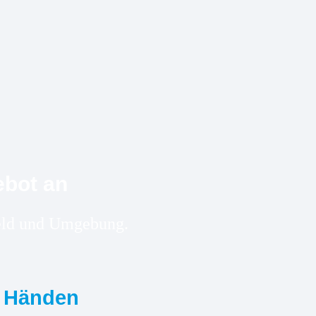
ebot an
lfeld und Umgebung.
n Händen