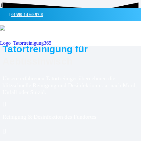
01590 14 60 97 8
UMWELTSCHONENDE REINIGUNG & DESINFEKTION
Tatortreinigung für
Aebtissinwisch
Unsere erfahrenen Tatortreiniger übernehmen die
blitzschnelle Reinigung und Desinfektion u. a. nach Mord,
Unfall oder Suizid.
Reinigung & Desinfektion des Fundortes