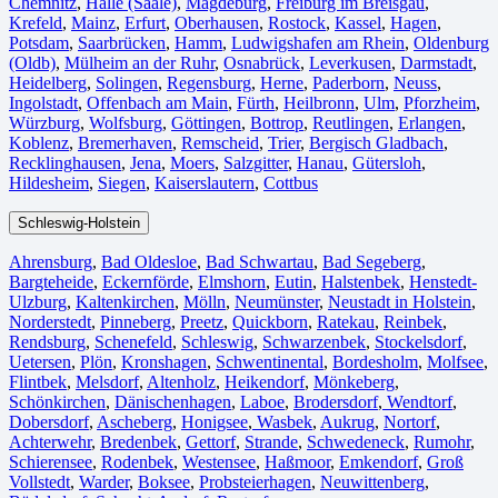
Chemnitz⁠
,
Halle (Saale)
⁠,
Magdeburg
,
Freiburg im Breisgau
⁠,
Krefeld⁠
,
Mainz⁠
,
Erfurt
,
Oberhausen⁠
,
Rostock⁠
,
Kassel⁠
,
Hagen
,
Potsdam
,
Saarbrücken⁠
,
Hamm
,
Ludwigshafen am Rhein
⁠,
Oldenburg
(Oldb)
,
Mülheim an der Ruhr
,
Osnabrück⁠
,
Leverkusen
,
Darmstadt⁠
,
Heidelberg
,
Solingen
,
Regensburg
,
Herne⁠
,
Paderborn
,
Neuss
,
Ingolstadt
,
Offenbach am Main
,
Fürth⁠
,
Heilbronn
,
Ulm⁠
,
Pforzheim
,
Würzburg
,
Wolfsburg⁠
,
Göttingen
,
Bottrop
,
Reutlingen
,
Erlangen⁠
,
Koblenz
,
Bremerhaven⁠
,
Remscheid
,
Trier⁠
,
Bergisch Gladbach
,
Recklinghausen
,
Jena⁠
,
Moers⁠
,
Salzgitter⁠
,
Hanau
,
Gütersloh
,
Hildesheim⁠
,
Siegen⁠
,
Kaiserslautern⁠
,
Cottbus⁠
Schleswig-Holstein
Ahrensburg
,
Bad Oldesloe
,
Bad Schwartau
,
Bad Segeberg
,
Bargteheide
,
Eckernförde
,
Elmshorn
,
Eutin
,
Halstenbek
,
Henstedt-
Ulzburg
,
Kaltenkirchen
,
Mölln
,
Neumünster
,
Neustadt in Holstein
,
Norderstedt
,
Pinneberg
,
Preetz
,
Quickborn
,
Ratekau
,
Reinbek
,
Rendsburg
,
Schenefeld
,
Schleswig
,
Schwarzenbek
,
Stockelsdorf
,
Uetersen
,
Plön
,
Kronshagen
,
Schwentinental
,
Bordesholm
,
Molfsee
,
Flintbek
,
Melsdorf
,
Altenholz
,
Heikendorf
,
Mönkeberg
,
Schönkirchen
,
Dänischenhagen
,
Laboe
,
Brodersdorf
,
Wendtorf
,
Dobersdorf
,
Ascheberg
,
Honigsee
,
Wasbek
,
Aukrug
,
Nortorf
,
Achterwehr
,
Bredenbek
,
Gettorf
,
Strande
,
Schwedeneck
,
Rumohr
,
Schierensee
,
Rodenbek
,
Westensee
,
Haßmoor
,
Emkendorf
,
Groß
Vollstedt
,
Warder
,
Boksee
,
Probsteierhagen
,
Neuwittenberg
,