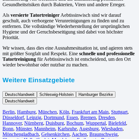
Gesundheitsrisiken durch Bakterien, Viren und andere Erreger.
Als
versierte Tatortreiniger
Aebtissinwisch sind wir darauf
geschult, auch verborgene Verunreinigungen zu finden und zu
entfernen. Die vollständige Wiederherstellung der ursprünglichen
Hygiene und der Geruchsbeseitigung sind dabei von höchster
Priorität.
Wir wissen, dass dies eine Ausnahmesituation ist, und agieren stets
mit größter Sorgfalt und Respekt. Eine
schnelle und professionelle
Tatortreinigung
für Aebtissinwisch ist entscheidend, um den Ort
wieder bewohnbar oder nutzbar zu machen.
Weitere Einsatzgebiete
Deutschlandweit
Schleswig-Holstein
Hamburger Bezirke
Deutschlandweit
Berlin⁠
,
Hamburg
,
München
,
Köln⁠
,
Frankfurt am Main
,
Stuttgart
,
Düsseldorf
,
Leipzig
,
Dortmund
,
Essen
,
Bremen
,
Dresden
,
Hannover
,
Nürnberg
,
Duisburg⁠
,
Bochum
,
Wuppertal⁠
,
Bielefeld⁠
,
Bonn⁠
,
Münster⁠
,
Mannheim
,
Karlsruhe
,
Augsburg
,
Wiesbaden⁠
,
Mönchengladbach⁠
,
Gelsenkirchen⁠
,
Aachen⁠
,
Braunschweig
,