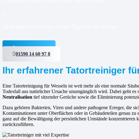
24-Stunden-Service an sieben Tagen in der Woche
Jetzt anfragen
01590 14 60 97 8
Ihr erfahrener Tatortreiniger f
Eine Tatortreinigung für Wesseln ist weit mehr als eine normale Säube
Todesfall aus natürlicher Ursache unumgänglich wird. Dabei geht es 
Neutralisation
tief sitzender Gerüche sowie die Eliminierung potenzi
Dazu gehören Bakterien, Viren und andere pathogene Erreger, die s
Kontaminationen unter Oberflächen oder in Gebäudeteilen genau zu er
ganz auf die Bewältigung der persönlichen Umstände konzentrieren kö
zurückzuführen.