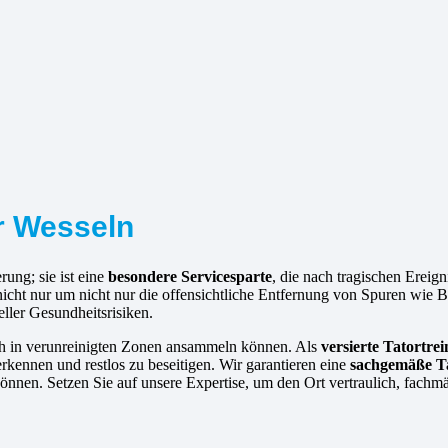
ür Wesseln
rung; sie ist eine
besondere Servicesparte
, die nach tragischen Ereig
nicht nur um nicht nur die offensichtliche Entfernung von Spuren wie
eller Gesundheitsrisiken.
ich in verunreinigten Zonen ansammeln können. Als
versierte
Tatortrei
kennen und restlos zu beseitigen. Wir garantieren eine
sachgemäße Ta
nnen. Setzen Sie auf unsere Expertise, um den Ort vertraulich, fachm