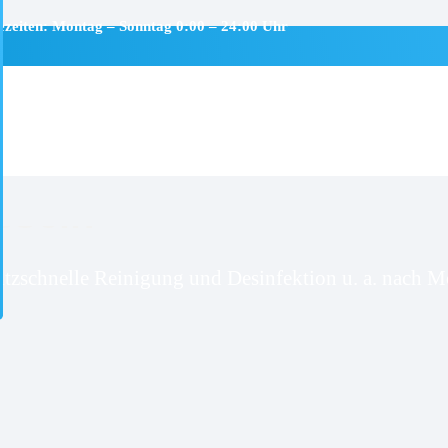
ezeiten: Montag – Sonntag 0:00 – 24:00 Uhr
sseln
itzschnelle Reinigung und Desinfektion u. a. nach Mo