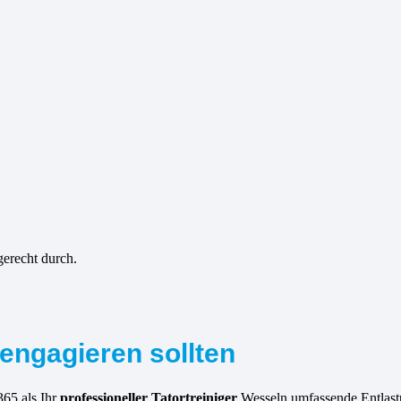
gerecht durch.
engagieren sollten
365 als Ihr
professioneller Tatortreiniger
Wesseln umfassende Entlastu