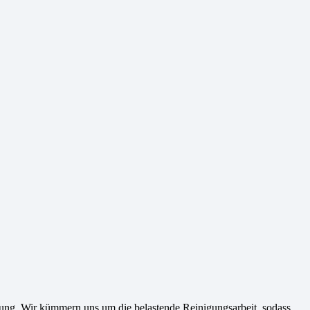
ng. Wir kümmern uns um die belastende Reinigungsarbeit, sodass