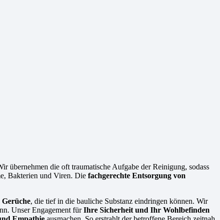
 Wir übernehmen die oft traumatische Aufgabe der Reinigung, sodass
me, Bakterien und Viren. Die
fachgerechte Entsorgung von
e Gerüche
, die tief in die bauliche Substanz eindringen können. Wir
 kann. Unser Engagement für
Ihre Sicherheit und Ihr Wohlbefinden
 und Empathie
ausmachen. So erstrahlt der betroffene Bereich zeitnah