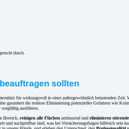
gerecht durch.
beauftragen sollten
terstützt Sie wirkungsvoll in einer außergewöhnlich belastenden Zeit.
se garantiert die restlose Eliminierung potenzieller Gefahren wie Kei
 sorgfältig ausführen.
en Bereich,
reinigen alle Flächen
umfassend und
eliminieren störend
tiert und nachprüfbar sind, was bei Versicherungsfragen hilfreich sein
für in unsere Hände, und erleben den Unterschied, den
Professionalität