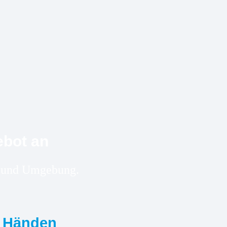
ebot an
tt und Umgebung.
n Händen